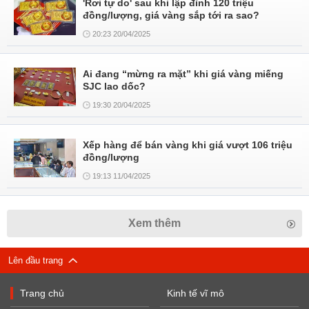
'Rơi tự do' sau khi lập đỉnh 120 triệu
đồng/lượng, giá vàng sắp tới ra sao?
20:23 20/04/2025
Ai đang “mừng ra mặt” khi giá vàng miếng
SJC lao dốc?
19:30 20/04/2025
Xếp hàng để bán vàng khi giá vượt 106 triệu
đồng/lượng
19:13 11/04/2025
Xem thêm
Lên đầu trang
Trang chủ
Kinh tế vĩ mô