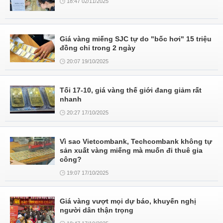
18:47 02/11/2025
Giá vàng miếng SJC tự do "bốc hơi" 15 triệu
đồng chỉ trong 2 ngày
20:07 19/10/2025
Tối 17-10, giá vàng thế giới đang giảm rất
nhanh
20:27 17/10/2025
Vì sao Vietcombank, Techcombank không tự
sản xuất vàng miếng mà muốn đi thuê gia
công?
19:07 17/10/2025
Giá vàng vượt mọi dự báo, khuyến nghị
người dân thận trọng