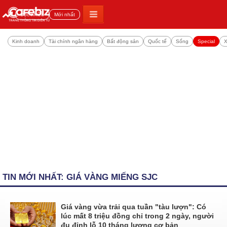
Đọc nhiều
Mới nhất
Kinh doanh
Tài chính ngân hàng
Bất động sản
Quốc tế
Sống
Special
X
TIN MỚI NHẤT: GIÁ VÀNG MIẾNG SJC
Giá vàng vừa trải qua tuần "tàu lượn": Có
lúc mất 8 triệu đồng chỉ trong 2 ngày, người
đu đỉnh lỗ 10 tháng lương cơ bản