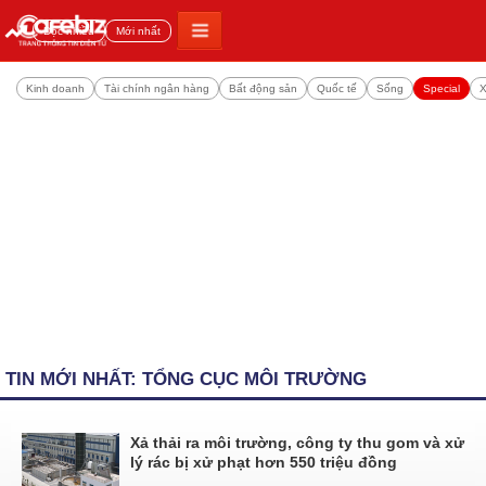
Đọc nhiều
Mới nhất
Kinh doanh
Tài chính ngân hàng
Bất động sản
Quốc tế
Sống
Special
X
TIN MỚI NHẤT: TỔNG CỤC MÔI TRƯỜNG
Xả thải ra môi trường, công ty thu gom và xử
lý rác bị xử phạt hơn 550 triệu đồng