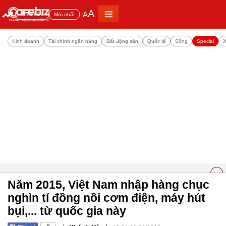
A
A
Đọc nhiều
Mới nhất
Kinh doanh
Tài chính ngân hàng
Bất động sản
Quốc tế
Sống
Special
X
Năm 2015, Việt Nam nhập hàng chục
nghìn tỉ đồng nồi cơm điện, máy hút
bụi,... từ quốc gia này