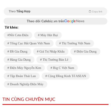
Theo
Tổng Hợp
Copy link
Theo dõi Cafebiz.vn trên
Từ khóa:
Nồi Cơm Điện
Máy Hút Bụi
Tổng Cục Hải Quan Việt Nam
Thị Trường Việt Nam
Đồ Gia Dụng
Giá Trị Nhập Khẩu
Điện Gia Dụng
Hàng Gia Dụng
Thị Trường Bán Lẻ
Điện Máy Nguyễn Kim
Big C Việt Nam
Tập Đoàn Thái Lan
Cộng Đồng Kinh Tế ASEAN
Doanh Nghiệp Điện Máy
TIN CÙNG CHUYÊN MỤC