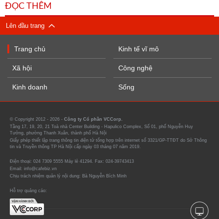
ĐỌC THÊM
Lên đầu trang
Trang chủ
Kinh tế vĩ mô
Xã hội
Công nghệ
Kinh doanh
Sống
© Copyright 2012 - 2026 -
Công ty Cổ phần VCCorp.
Tầng 17, 19, 20, 21 Toà nhà Center Building - Hapulico Complex, Số 01, phố Nguyễn Huy
Tưởng, phường Thanh Xuân, thành phố Hà Nội
Giấy phép thiết lập trang thông tin điện tử tổng hợp trên internet số 3321/GP-TTĐT do Sở Thông
tin và Truyền thông TP Hà Nội cấp ngày 03 tháng 07 năm 2019.
Điện thoại: 024 7309 5555 Máy lẻ 41294. Fax: 024-39743413
Email: info@cafebiz.vn
Chịu trách nhiệm quản lý nội dung: Bà Nguyễn Bích Minh
Hỗ trợ quảng cáo: