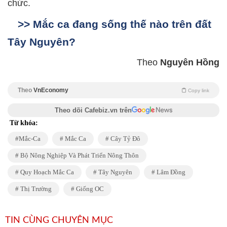
chức.
>> Mắc ca đang sống thế nào trên đất
Tây Nguyên?
Theo
Nguyên Hồng
Theo
VnEconomy
Copy link
Theo dõi Cafebiz.vn trên
Từ khóa:
Mắc-Ca
Mắc Ca
Cây Tỷ Đô
Bộ Nông Nghiệp Và Phát Triển Nông Thôn
Quy Hoạch Mắc Ca
Tây Nguyên
Lâm Đồng
Thị Trường
Giống OC
TIN CÙNG CHUYÊN MỤC