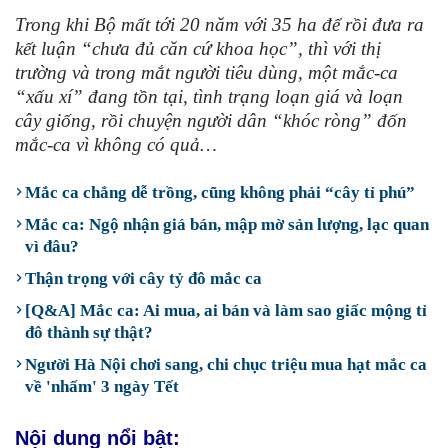
Trong khi Bộ mất tới 20 năm với 35 ha để rồi đưa ra
kết luận “chưa đủ căn cứ khoa học”, thì với thị
trường và trong mắt người tiêu dùng, một mắc-ca
“xấu xí” đang tồn tại, tình trạng loạn giá và loạn
cây giống, rồi chuyện người dân “khóc ròng” đốn
mắc-ca vì không có quả…
Mắc ca chẳng dễ trồng, cũng không phải “cây tỉ phú”
Mắc ca: Ngộ nhận giá bán, mập mờ sản lượng, lạc quan
vì đâu?
Thận trọng với cây tỷ đô mắc ca
[Q&A] Mắc ca: Ai mua, ai bán và làm sao giấc mộng tỉ
đô thành sự thật?
Người Hà Nội chơi sang, chi chục triệu mua hạt mắc ca
về 'nhấm' 3 ngày Tết
Nội dung nổi bật: