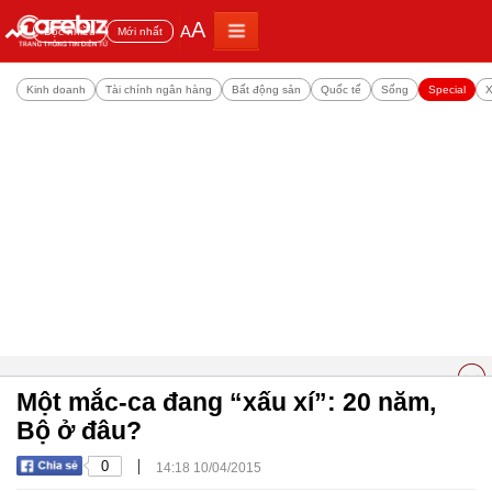
A
A
Đọc nhiều
Mới nhất
Kinh doanh
Tài chính ngân hàng
Bất động sản
Quốc tế
Sống
Special
X
Một mắc-ca đang “xấu xí”: 20 năm,
Bộ ở đâu?
|
0
14:18 10/04/2015