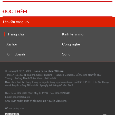
ĐỌC THÊM
Lên đầu trang
Trang chủ
Kinh tế vĩ mô
Xã hội
Công nghệ
Kinh doanh
Sống
© Copyright 2012 - 2026 -
Công ty Cổ phần VCCorp.
Tầng 17, 19, 20, 21 Toà nhà Center Building - Hapulico Complex, Số 01, phố Nguyễn Huy
Tưởng, phường Thanh Xuân, thành phố Hà Nội
Giấy phép thiết lập trang thông tin điện tử tổng hợp trên internet số 3321/GP-TTĐT do Sở Thông
tin và Truyền thông TP Hà Nội cấp ngày 03 tháng 07 năm 2019.
Điện thoại: 024 7309 5555 Máy lẻ 41294. Fax: 024-39743413
Email: info@cafebiz.vn
Chịu trách nhiệm quản lý nội dung: Bà Nguyễn Bích Minh
Hỗ trợ quảng cáo: