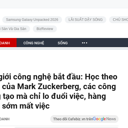
Samsung Galaxy Unpacked 2026
LÃI SUẤT DẬY SÓNG
CHỦ SHO
i Sản Và Gia Sản
BizReview
DOANH
CÔNG NGHỆ
SỐNG
 giới công nghệ bắt đầu: Học theo
D của Mark Zuckerberg, các công
 tạo mà chỉ lo đuổi việc, hàng
 sớm mất việc
DOANH
Theo dõi Cafebiz.vn trên