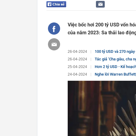
Việc bốc hơi 200 tỷ USD vốn hó
của năm 2023: Sa thải lao động
100 tỷ USD và 270 ngày đếm 
26-04-2024
Tác giả ‘Cha giàu, cha nghèo’ lại đúng: Tấm
26-04-2024
Hơn 2 tỷ USD - Kế hoạch 1 mũi tên trúng 3 đích
25-04-2024
Nghe lời Warren Buffett, bà nội trợ đổi đ
24-04-2024