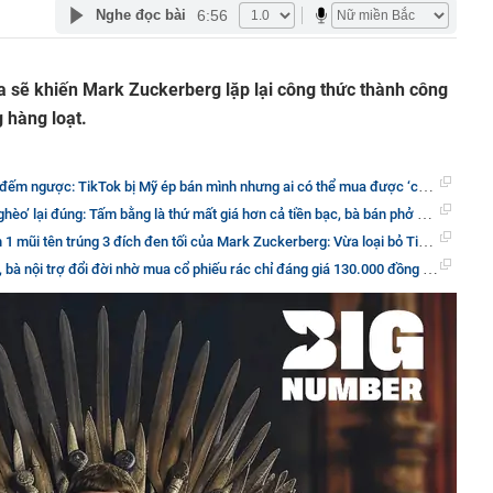
6:56
Nghe đọc bài
a sẽ khiến Mark Zuckerberg lặp lại công thức thành công
 hàng loạt.
ngược: TikTok bị Mỹ ép bán mình nhưng ai có thể mua được ‘con quái vật’ này?
 bằng là thứ mất giá hơn cả tiền bạc, bà bán phở mua được cả dãy phố nhưng giám đốc làm thuê bao năm không mua nổi căn nhà
 đen tối của Mark Zuckerberg: Vừa loại bỏ TikTok khi không mua lại hay sao chép được, vừa khiến Elon Musk và Tim Cook ‘khóc ròng’
ời nhờ mua cổ phiếu rác chỉ đáng giá 130.000 đồng dù thị trường ‘đỏ lửa’, chốt lãi mua BĐS khi tài sản tăng hơn 1.500%