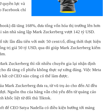
ữ quyền lực và
o Facebook chỉ
ook) đã tăng 168%, đưa tổng vốn hóa thị trường lên hơn
ài sản nhà sáng lập Mark Zuckerberg vượt 142 tỷ USD.
ổ tức lần đầu tiên với mức 50 cent/cổ, đồng thời thực hiện
tổng trị giá 50 tỷ USD, qua đó giúp Mark Zuckerberg kiếm
ăm.
Mark Zuckerberg thì rất nhiều chuyên gia lại nhận định
cho đà tăng cổ phiếu không thực sự xứng đáng. Việc Meta
mà bất cứ CEO nào cũng có thể làm được.
của Mark Zuckerberg đưa ra, từ vũ trụ ảo cho đến AI đều
đợi. Nguồn thu của hãng vẫn chủ yếu đến từ quảng cáo
h khốc liệt từ đối thủ Tiktok.
soft để CEO Satya Nadella có điều kiện hướng tới mảng