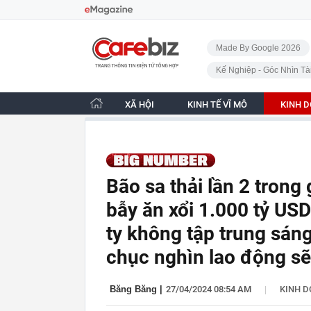
Bỏ qua điều hướng
CafeBiz - Trang chủ
Made By Google 2026
Kế Nghiệp - Góc Nhìn Tà
XÃ HỘI
KINH TẾ VĨ MÔ
KINH 
Bão sa thải lần 2 trong
bẫy ăn xổi 1.000 tỷ US
ty không tập trung sáng
chục nghìn lao động sẽ
|
Băng Băng
|
27/04/2024 08:54 AM
KINH 