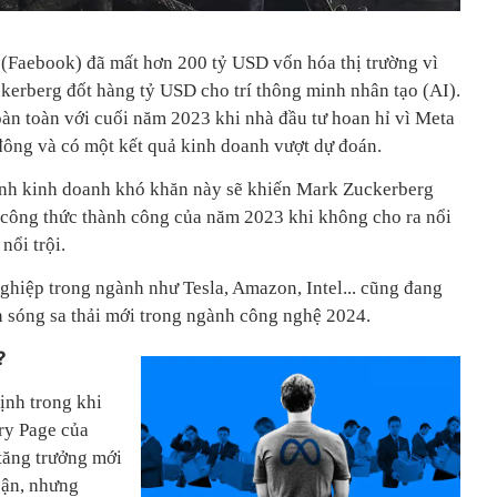
 (Faebook) đã mất hơn 200 tỷ USD vốn hóa thị trường vì
kerberg đốt hàng tỷ USD cho trí thông minh nhân tạo (AI).
oàn toàn với cuối năm 2023 khi nhà đầu tư hoan hỉ vì Meta
 đông và có một kết quả kinh doanh vượt dự đoán.
hình kinh doanh khó khăn này sẽ khiến Mark Zuckerberg
lại công thức thành công của năm 2023 khi không cho ra nổi
nổi trội.
nghiệp trong ngành như Tesla, Amazon, Intel... cũng đang
àn sóng sa thải mới trong ngành công nghệ 2024.
?
ịnh trong khi
ry Page của
tăng trưởng mới
cận, nhưng