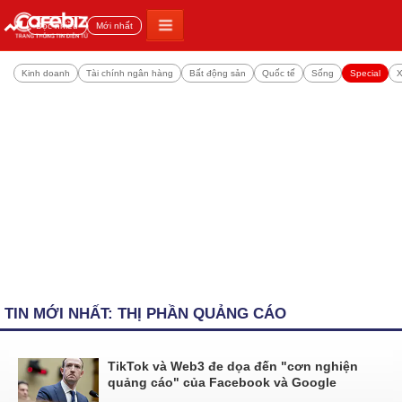
Đọc nhiều
Mới nhất
Kinh doanh
Tài chính ngân hàng
Bất động sản
Quốc tế
Sống
Special
X
TIN MỚI NHẤT: THỊ PHẦN QUẢNG CÁO
TikTok và Web3 đe dọa đến "cơn nghiện
quảng cáo" của Facebook và Google