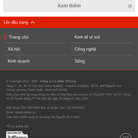
Xem thêm
Lên đầu trang
Trang chủ
Kinh tế vĩ mô
Xã hội
Công nghệ
Kinh doanh
Sống
© Copyright 2012 - 2026 -
Công ty Cổ phần VCCorp.
Tầng 17, 19, 20, 21 Toà nhà Center Building - Hapulico Complex, Số 01, phố Nguyễn Huy
Tưởng, phường Thanh Xuân, thành phố Hà Nội
Giấy phép thiết lập trang thông tin điện tử tổng hợp trên internet số 3321/GP-TTĐT do Sở Thông
tin và Truyền thông TP Hà Nội cấp ngày 03 tháng 07 năm 2019.
Điện thoại: 024 7309 5555 Máy lẻ 41294. Fax: 024-39743413
Email: info@cafebiz.vn
Chịu trách nhiệm quản lý nội dung: Bà Nguyễn Bích Minh
Hỗ trợ quảng cáo: