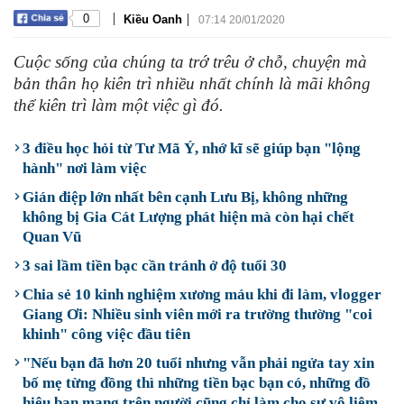
|
|
0
Kiều Oanh
07:14 20/01/2020
Cuộc sống của chúng ta trớ trêu ở chỗ, chuyện mà
bản thân họ kiên trì nhiều nhất chính là mãi không
thể kiên trì làm một việc gì đó.
3 điều học hỏi từ Tư Mã Ý, nhớ kĩ sẽ giúp bạn "lộng
hành" nơi làm việc
Gián điệp lớn nhất bên cạnh Lưu Bị, không những
không bị Gia Cát Lượng phát hiện mà còn hại chết
Quan Vũ
3 sai lầm tiền bạc cần tránh ở độ tuổi 30
Chia sẻ 10 kinh nghiệm xương máu khi đi làm, vlogger
Giang Ơi: Nhiều sinh viên mới ra trường thường "coi
khinh" công việc đầu tiên
"Nếu bạn đã hơn 20 tuổi nhưng vẫn phải ngửa tay xin
bố mẹ từng đồng thì những tiền bạc bạn có, những đồ
hiệu bạn mang trên người cũng chỉ làm cho sự vô liêm