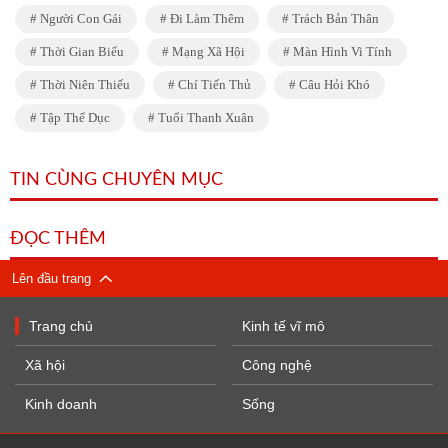
Người Con Gái
Đi Làm Thêm
Trách Bản Thân
Thời Gian Biểu
Mạng Xã Hội
Màn Hình Vi Tính
Thời Niên Thiếu
Chí Tiến Thủ
Câu Hỏi Khó
Tập Thể Dục
Tuổi Thanh Xuân
TIN CÙNG CHUYÊN MỤC
ĐỌC THÊM
Lên đầu trang
Trang chủ
Kinh tế vĩ mô
Xã hội
Công nghệ
Kinh doanh
Sống