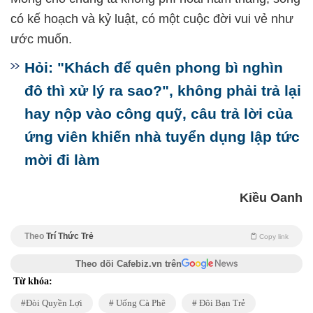
có kế hoạch và kỷ luật, có một cuộc đời vui vẻ như
ước muốn.
Hỏi: "Khách để quên phong bì nghìn
đô thì xử lý ra sao?", không phải trả lại
hay nộp vào công quỹ, câu trả lời của
ứng viên khiến nhà tuyển dụng lập tức
mời đi làm
Kiều Oanh
Theo
Trí Thức Trẻ
Copy link
Theo dõi Cafebiz.vn trên
Từ khóa:
Đòi Quyền Lợi
Uống Cà Phê
Đôi Bạn Trẻ