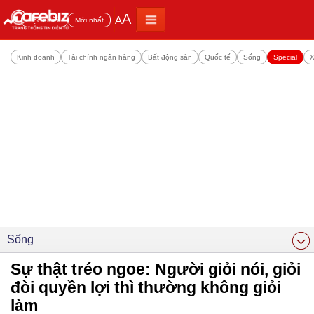
A
A
Đọc nhiều
Mới nhất
Kinh doanh
Tài chính ngân hàng
Bất động sản
Quốc tế
Sống
Special
X
Sống
Sự thật tréo ngoe: Người giỏi nói, giỏi
đòi quyền lợi thì thường không giỏi
làm