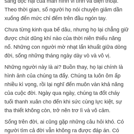
sáng độc hại của màn hình vi tính và điện thoại.
Theo thời gian, số người họ nói chuyện giảm dần
xuống đến mức chỉ đếm trên đầu ngón tay.
Chưa từng kinh qua bể dâu, nhưng họ lại chẳng giữ
được chút dũng khí nào của thời niên thiếu năng
nổ. Những con người mờ nhạt lẩn khuất giữa dòng
đời, sống những tháng ngày dày vò và vô vị.
Những người này là ai? Buồn thay, họ lại chính là
hình ảnh của chúng ta đấy. Chúng ta luôn ôm ấp
nhiều kì vọng, rồi lại nghĩ đến muôn vàn khả năng
của cuộc đời. Ngày qua ngày, chúng ta đốt cháy
tuổi thanh xuân cho đến khi sức cùng lực kiệt, sự
tha thiết không còn, trở nên trơ lì và vô cảm.
Sống trên đời, ai cũng gặp những câu hỏi khó. Có
người tìm cả đời vẫn không ra được đáp án. Có