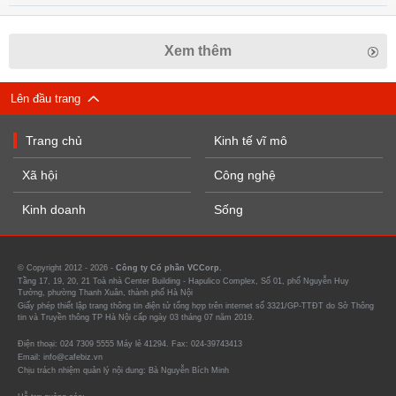
Xem thêm
Lên đầu trang
Trang chủ
Kinh tế vĩ mô
Xã hội
Công nghệ
Kinh doanh
Sống
© Copyright 2012 - 2026 -
Công ty Cổ phần VCCorp.
Tầng 17, 19, 20, 21 Toà nhà Center Building - Hapulico Complex, Số 01, phố Nguyễn Huy
Tưởng, phường Thanh Xuân, thành phố Hà Nội
Giấy phép thiết lập trang thông tin điện tử tổng hợp trên internet số 3321/GP-TTĐT do Sở Thông
tin và Truyền thông TP Hà Nội cấp ngày 03 tháng 07 năm 2019.
Điện thoại: 024 7309 5555 Máy lẻ 41294. Fax: 024-39743413
Email: info@cafebiz.vn
Chịu trách nhiệm quản lý nội dung: Bà Nguyễn Bích Minh