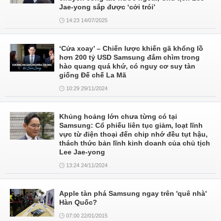
Jae-yong sắp được ‘cởi trói’
14:23 14/07/2025
‘Cửa xoay’ – Chiến lược khiến gã khổng lồ
hơn 200 tỷ USD Samsung đắm chìm trong
hào quang quá khứ, có nguy cơ suy tàn
giống Đế chế La Mã
10:29 29/11/2024
Khủng hoảng lớn chưa từng có tại
Samsung: Cổ phiếu liên tục giảm, loạt lĩnh
vực từ điện thoại đến chip nhớ đều tụt hậu,
thách thức bản lĩnh kinh doanh của chủ tịch
Lee Jae-yong
13:24 24/11/2024
Apple tàn phá Samsung ngay trên 'quê nhà'
Hàn Quốc?
07:00 22/01/2015