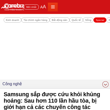
A
A
Đọc nhiều
Mới nhất
Kinh doanh
Tài chính ngân hàng
Bất động sản
Quốc tế
Sống
Special
X
Công nghệ
Samsung sắp được cứu khỏi khủng
hoảng: Sau hơn 110 lần hầu tòa, bị
giới hạn cả các chuyến công tác