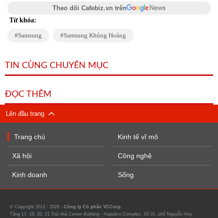
Theo dõi Cafebiz.vn trên
Từ khóa:
Samsung
Samsung Khủng Hoảng
TIN CÙNG CHUYÊN MỤC
ĐỌC THÊM
Lên đầu trang
Trang chủ
Kinh tế vĩ mô
Xã hội
Công nghệ
Kinh doanh
Sống
© Copyright 2012 - 2026 -
Công ty Cổ phần VCCorp.
Tầng 17, 19, 20, 21 Toà nhà Center Building - Hapulico Complex, Số 01, phố Nguyễn Huy