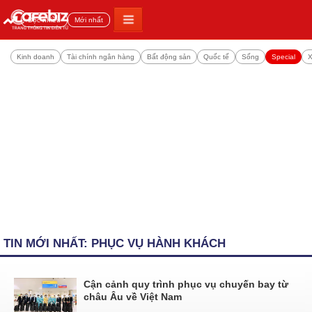
Đọc nhiều
Mới nhất
Kinh doanh
Tài chính ngân hàng
Bất động sản
Quốc tế
Sống
Special
X
TIN MỚI NHẤT: PHỤC VỤ HÀNH KHÁCH
Cận cảnh quy trình phục vụ chuyến bay từ
châu Âu về Việt Nam