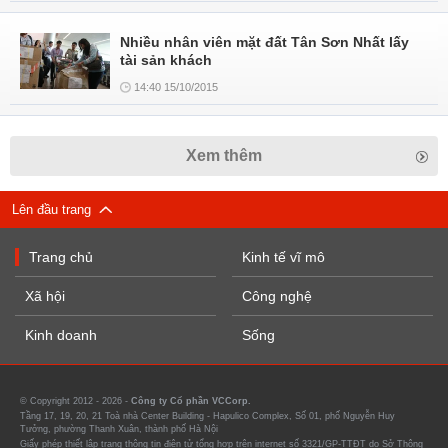
Nhiều nhân viên mặt đất Tân Sơn Nhất lấy
tài sản khách
14:40 15/10/2015
Xem thêm
Lên đầu trang
Trang chủ
Kinh tế vĩ mô
Xã hội
Công nghệ
Kinh doanh
Sống
© Copyright 2012 - 2026 -
Công ty Cổ phần VCCorp.
Tầng 17, 19, 20, 21 Toà nhà Center Building - Hapulico Complex, Số 01, phố Nguyễn Huy
Tưởng, phường Thanh Xuân, thành phố Hà Nội
Giấy phép thiết lập trang thông tin điện tử tổng hợp trên internet số 3321/GP-TTĐT do Sở Thông