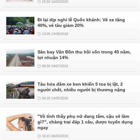
15:50 16/03/2020
Đi lại dịp nghỉ lễ Quốc khánh: Vé xe tăng
40%, vé tàu giảm 20%
13:05 24/08/2018
Sân bay Vân Đồn thu hồi vốn trong 45 năm,
lợi nhuận 14%
08:58 04/07/2018
Tàu hỏa đâm xe ben khiến 5 toa bị lật, 2
người chết, nhiều người bị thương nặng
08:20 24/05/2018
"Vô tình thấy phụ nữ đang tắm, cậu sẽ làm
gì?", chàng trai đáp 1 câu, được tuyển dụng
ngay
16:21 06/03/2018