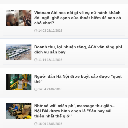
Vietnam Airlines nói gì về vụ nữ hành khách
đòi ngồi ghế cạnh cửa thoát hiểm để con có
chỗ chơi?
14:03 25/12/2016
Doanh thu, lợi nhuận tăng, ACV vẫn tăng phí
dịch vụ sân bay
11:14 13/11/2016
Người dân Hà Nội đi xe buýt sắp được "quẹt
thẻ"
14:54 21/04/2016
Nhờ có wifi miễn phí, massage thư giãn...
Nội Bài được bình chọn là "Sân bay cải
thiện nhất thế giới"
16:09 17/03/2016