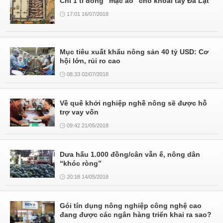
Chi 1 tỉ đồng “mặc áo” cho khoai tây Đà Lạt
17:01 16/07/2018
Mục tiêu xuất khẩu nông sản 40 tỷ USD: Cơ
hội lớn, rủi ro cao
08:33 02/07/2018
Về quê khởi nghiệp nghề nông sẽ được hỗ
trợ vay vốn
09:42 21/05/2018
Dưa hấu 1.000 đồng/cân vẫn ế, nông dân
“khóc ròng”
20:18 14/05/2018
Gói tín dụng nông nghiệp công nghệ cao
đang được các ngân hàng triển khai ra sao?