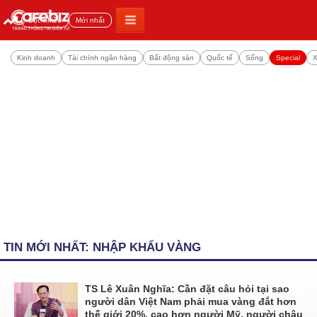
Đọc nhiều
Mới nhất
Kinh doanh
Tài chính ngân hàng
Bất động sản
Quốc tế
Sống
Special
X
TIN MỚI NHẤT: NHẬP KHẨU VÀNG
TS Lê Xuân Nghĩa: Cần đặt câu hỏi tại sao
người dân Việt Nam phải mua vàng đắt hơn
thế giới 20%, cao hơn người Mỹ, người châu