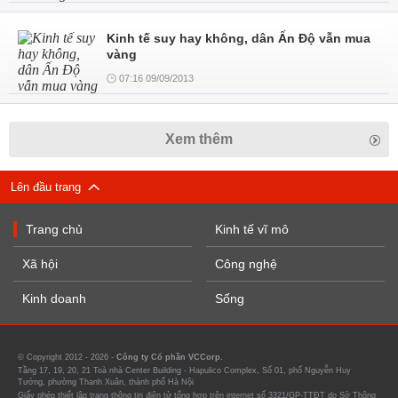
Kinh tế suy hay không, dân Ấn Độ vẫn mua
vàng
07:16 09/09/2013
Xem thêm
Lên đầu trang
Trang chủ
Kinh tế vĩ mô
Xã hội
Công nghệ
Kinh doanh
Sống
© Copyright 2012 - 2026 -
Công ty Cổ phần VCCorp.
Tầng 17, 19, 20, 21 Toà nhà Center Building - Hapulico Complex, Số 01, phố Nguyễn Huy
Tưởng, phường Thanh Xuân, thành phố Hà Nội
Giấy phép thiết lập trang thông tin điện tử tổng hợp trên internet số 3321/GP-TTĐT do Sở Thông