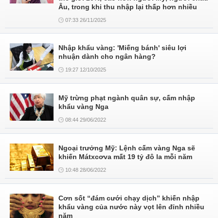
Âu, trong khi thu nhập lại thấp hơn nhiều
07:33 26/11/2025
Nhập khẩu vàng: 'Miếng bánh' siêu lợi
nhuận dành cho ngân hàng?
19:27 12/10/2025
Mỹ trừng phạt ngành quân sự, cấm nhập
khẩu vàng Nga
08:44 29/06/2022
Ngoại trưởng Mỹ: Lệnh cấm vàng Nga sẽ
khiến Mátxcơva mất 19 tỷ đô la mỗi năm
10:48 28/06/2022
Cơn sốt “đám cưới chạy dịch” khiến nhập
khẩu vàng của nước này vọt lên đỉnh nhiều
năm