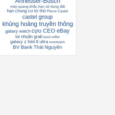
Anheuser-Busch
máy quang khắc
hạn sử dụng đất
hạn chung cư
từ thứ
Pierre Castel
castel group
khủng hoàng truyền thông
cựu CEO eBay
galaxy watch
lọi nhuận grab
laura coffee
galaxy z fold 8 ultra
smartwatch
BV Bank Thái Nguyên