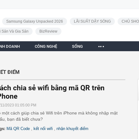
Samsung Galaxy Unpacked 2026
LÃI SUẤT DẬY SÓNG
CHỦ SHO
i Sản Và Gia Sản
BizReview
INH DOANH
CÔNG NGHỆ
SỐNG
ẾT ĐIỂM
ách chia sẻ wifi bằng mã QR trên
Phone
/11/2023 01:05:00 PM
 một cách giúp chia sẻ Wifi trên iPhone mà không nhập mật
ẩu, bạn đã biết chưa?
,
,
gs:
Mã QR Code
kết nối wifi
nhận khuyết điểm