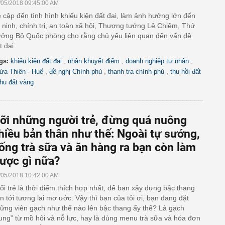
/05/2018 09:45:00 AM
 cập đến tình hình khiếu kiện đất đai, làm ảnh hưởng lớn đến
 ninh, chính trị, an toàn xã hội, Thượng tướng Lê Chiêm, Thứ
ưởng Bộ Quốc phòng cho rằng chủ yếu liên quan đến vấn đề
t đai.
,
,
,
gs:
khiếu kiện đất đai
nhận khuyết điểm
doanh nghiệp tư nhân
,
,
,
ừa Thiên - Huế
đề nghị Chính phủ
thanh tra chính phủ
thu hồi đất
hu đất vàng
ỡi những người trẻ, đừng quá nuông
hiều bản thân như thế: Ngoài tự sướng,
ống trà sữa và ăn hàng ra bạn còn làm
ược gì nữa?
/05/2018 10:42:00 AM
ổi trẻ là thời điểm thích hợp nhất, để bạn xây dựng bậc thang
n tới tương lai mơ ước. Vậy thì bạn của tôi ơi, bạn đang đặt
ững viên gạch như thế nào lên bậc thang ấy thế? Là gạch
ung” từ mồ hôi và nỗ lực, hay là dùng menu trà sữa và hóa đơn