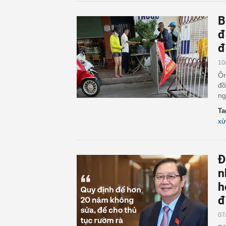
B
đ
đ
10
Ôn
đồ
ng
Ta
xử
Đ
n
h
đ
07