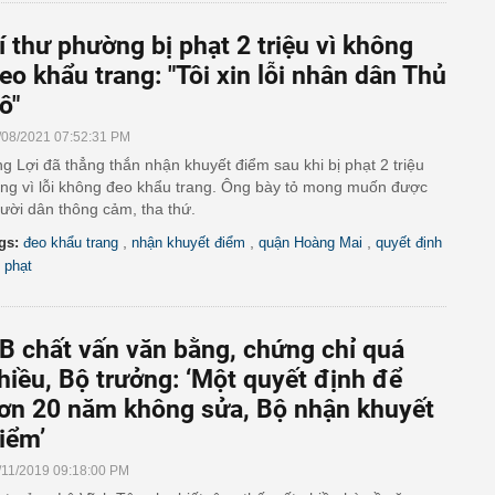
í thư phường bị phạt 2 triệu vì không
eo khẩu trang: "Tôi xin lỗi nhân dân Thủ
ô"
/08/2021 07:52:31 PM
g Lợi đã thẳng thắn nhận khuyết điểm sau khi bị phạt 2 triệu
ng vì lỗi không đeo khẩu trang. Ông bày tỏ mong muốn được
ười dân thông cảm, tha thứ.
,
,
,
gs:
đeo khẩu trang
nhận khuyết điểm
quận Hoàng Mai
quyết định
 phạt
B chất vấn văn bằng, chứng chỉ quá
hiều, Bộ trưởng: ‘Một quyết định để
ơn 20 năm không sửa, Bộ nhận khuyết
iểm’
/11/2019 09:18:00 PM