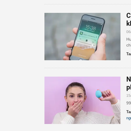
C
k
06
Hư
ch
Ta
N
p
15
99
Ta
ng