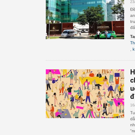
23
Đề
an
tr
đấ
Ta
Th
,
k
H
c
u
đ
16
Tu
dẫ
nh
“n