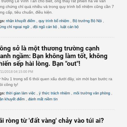
 trưởng Lê Vĩnh Tân cho biết, ông thấy rất phiền hà về văn
ng chứng chỉ quá nhiều và trong quy trình bổ nhiệm cũng cần 7
ng cấp, tiêu chuẩn, điều kiện.
,
,
,
gs:
nhận khuyết điểm
quy trình bổ nhiệm
Bộ trưởng Bộ Nội
,
,
ứng chỉ ngoại ngữ
đội ngũ cán bộ
luật cán bộ
ông sở là một thương trường cạnh
ranh ngầm: Bạn không làm tốt, không
hiến sếp hài lòng. Bạn "out"!
/11/2018 04:15:00 PM
 hữu 1 trong số 6 thói quen xấu dưới đây, xin mời bạn bước ra
ỏi công ty!
,
,
,
gs:
thời gian làm việc
ý thức trách nhiệm
môi trường văn phòng
,
ận khuyết điểm
đánh mất niềm tin
ãi ròng từ 'đất vàng' chảy vào túi ai?