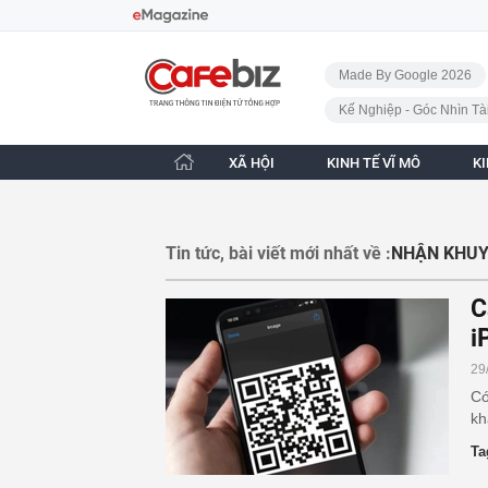
Bỏ qua điều hướng
CafeBiz - Trang chủ
Made By Google 2026
Kế Nghiệp - Góc Nhìn Tà
XÃ HỘI
KINH TẾ VĨ MÔ
K
Tin tức, bài viết mới nhất về :
NHẬN KHUY
C
i
29
Có
kh
Ta