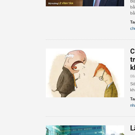
Bộ
bằ
bằ
Ta
ch
C
t
k
08
Sở
kh
Ta
nh
L