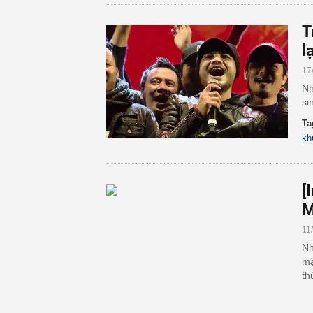
T
l
17
Nh
si
Ta
kh
[
M
11
Nh
mặ
th