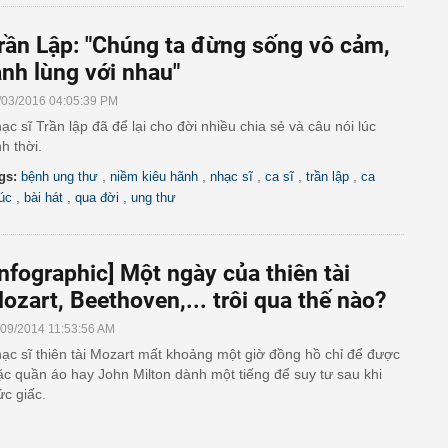
rần Lập: "Chúng ta đừng sống vô cảm,
ạnh lùng với nhau"
/03/2016 04:05:39 PM
ạc sĩ Trần lập đã để lại cho đời nhiều chia sẻ và câu nói lúc
nh thời.
,
,
,
,
,
gs:
bệnh ung thư
niềm kiêu hãnh
nhạc sĩ
ca sĩ
trần lập
ca
,
,
,
úc
bài hát
qua đời
ung thư
Infographic] Một ngày của thiên tài
ozart, Beethoven,... trôi qua thế nào?
/09/2014 11:53:56 AM
ạc sĩ thiên tài Mozart mất khoảng một giờ đồng hồ chỉ để được
c quần áo hay John Milton dành một tiếng để suy tư sau khi
ức giấc.