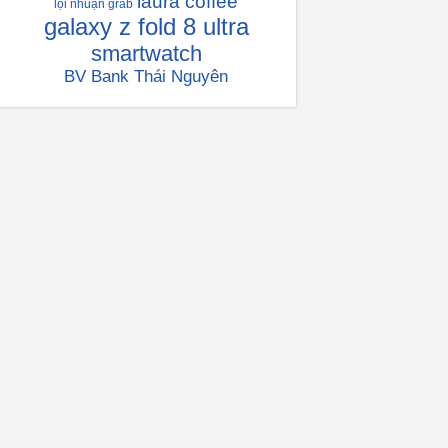
laura coffee
lọi nhuận grab
galaxy z fold 8 ultra
smartwatch
BV Bank Thái Nguyên