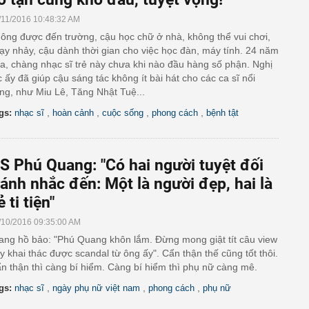
/11/2016 10:48:32 AM
ông được đến trường, cậu học chữ ở nhà, không thể vui chơi,
ạy nhảy, cậu dành thời gian cho việc học đàn, máy tính. 24 năm
a, chàng nhạc sĩ trẻ này chưa khi nào đầu hàng số phận. Nghị
c ấy đã giúp cậu sáng tác không ít bài hát cho các ca sĩ nổi
ếng, như Miu Lê, Tăng Nhật Tuệ...
,
,
,
,
gs:
nhạc sĩ
hoàn cảnh
cuộc sống
phong cách
bệnh tật
S Phú Quang: "Có hai người tuyệt đối
ránh nhắc đến: Một là người đẹp, hai là
ẻ ti tiện"
/10/2016 09:35:00 AM
ang hồ bảo: "Phú Quang khôn lắm. Đừng mong giật tít câu view
y khai thác được scandal từ ông ấy". Cẩn thận thế cũng tốt thôi.
n thận thì càng bí hiểm. Càng bí hiểm thì phụ nữ càng mê.
,
,
,
gs:
nhạc sĩ
ngày phụ nữ việt nam
phong cách
phụ nữ