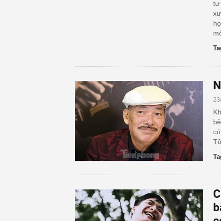
tư
xư
họ
mô
Ta
N
23
Kh
bệ
có
Tô
Ta
C
b
c