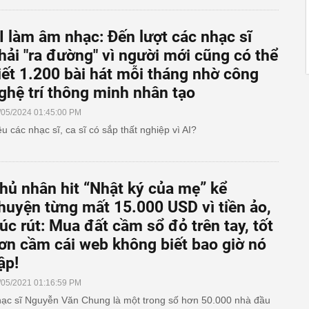
I làm âm nhạc: Đến lượt các nhạc sĩ
hải "ra đường" vì người mới cũng có thể
iết 1.200 bài hát mỗi tháng nhờ công
ghệ trí thông minh nhân tạo
/05/2024 01:45:00 PM
ệu các nhạc sĩ, ca sĩ có sắp thất nghiệp vì AI?
hủ nhân hit “Nhật ký của mẹ” kể
huyện từng mất 15.000 USD vì tiền ảo,
úc rút: Mua đất cầm sổ đỏ trên tay, tốt
ơn cầm cái web không biết bao giờ nó
ập!
/05/2021 01:16:59 PM
ạc sĩ Nguyễn Văn Chung là một trong số hơn 50.000 nhà đầu