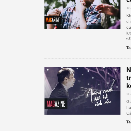
18
Kh
ch
qu
lự
ti
Ta
N
t
k
20
Gi
ha
Cẩ
Ta