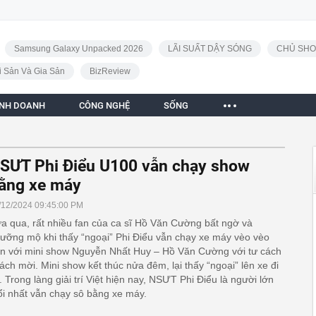
Samsung Galaxy Unpacked 2026
LÃI SUẤT DẬY SÓNG
CHỦ SHO
i Sản Và Gia Sản
BizReview
INH DOANH
CÔNG NGHỆ
SỐNG
SƯT Phi Điểu U100 vẫn chạy show
ằng xe máy
/12/2024 09:45:00 PM
a qua, rất nhiều fan của ca sĩ Hồ Văn Cường bất ngờ và
ưỡng mộ khi thấy “ngoại” Phi Điểu vẫn chạy xe máy vèo vèo
n với mini show Nguyễn Nhất Huy – Hồ Văn Cường với tư cách
ách mời. Mini show kết thúc nửa đêm, lại thấy “ngoại” lên xe đi
. Trong làng giải trí Việt hiện nay, NSƯT Phi Điểu là người lớn
ổi nhất vẫn chạy sô bằng xe máy.