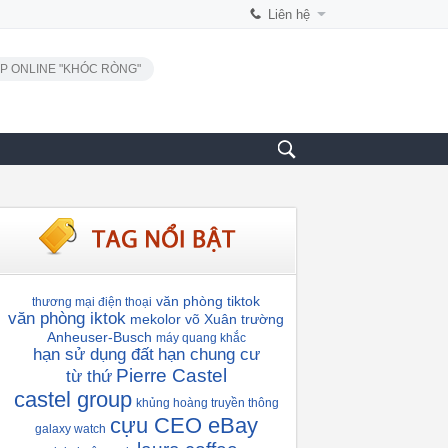
Liên hệ
P ONLINE "KHÓC RÒNG"
văn phòng tiktok
thương mại điện thoại
văn phòng iktok
mekolor
võ Xuân trường
Anheuser-Busch
máy quang khắc
hạn sử dụng đất
hạn chung cư
Pierre Castel
từ thứ
castel group
khủng hoàng truyền thông
cựu CEO eBay
galaxy watch