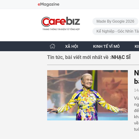
Bỏ qua điều hướng
CafeBiz - Trang chủ
Made By Google 2026
Kế Nghiệp - Góc Nhìn Tà
XÃ HỘI
KINH TẾ VĨ MÔ
K
Tin tức, bài viết mới nhất về :
NHẠC SĨ
N
b
14
Vừ
ng
đế
kh
về
tu