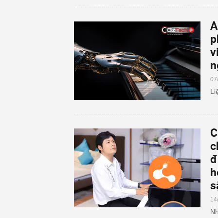
A
p
v
n
07
Li
C
c
đ
h
s
14
Nh