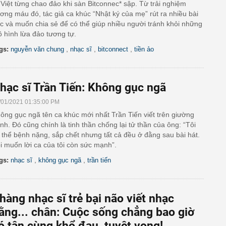
 Việt từng chao đảo khi sàn Bitconnec* sập. Từ trải nghiệm
ơng máu đó, tác giả ca khúc “Nhật ký của mẹ” rút ra nhiều bài
c và muốn chia sẻ để có thể giúp nhiều người tránh khỏi những
 hình lừa đảo tương tự.
,
,
,
gs:
nguyễn văn chung
nhạc sĩ
bitconnect
tiền ảo
hạc sĩ Trần Tiến: Không gục ngã
/01/2021 01:35:00 PM
ông gục ngã tên ca khúc mới nhất Trần Tiến viết trên giường
nh. Ðó cũng chính là tinh thần chống lại tử thần của ông: “Tôi
 thể bệnh nặng, sắp chết nhưng tất cả đều ở đằng sau bài hát.
i muốn lời ca của tôi còn sức mạnh”.
,
,
gs:
nhạc sĩ
không gục ngã
trần tiến
hàng nhạc sĩ trẻ bại não viết nhạc
ằng... chân: Cuộc sống chẳng bao giờ
ó tận cùng khổ đau, tuyệt vọng!