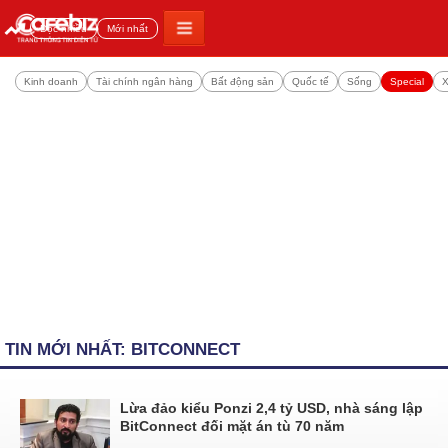
Đọc nhiều
Mới nhất
Kinh doanh
Tài chính ngân hàng
Bất động sản
Quốc tế
Sống
Special
X
TIN MỚI NHẤT: BITCONNECT
Lừa đảo kiểu Ponzi 2,4 tỷ USD, nhà sáng lập
BitConnect đối mặt án tù 70 năm