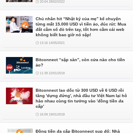
20:04 28/02/2022
Chủ nhân hit “Nhật ký của mẹ” kể chuyện
từng mất 15.000 USD vì tiền ảo, đúc rút: Mua
đất cầm sổ đỏ trên tay, tốt hơn cầm cái web
không biết bao giờ nó sập!
13:16 14/05/2021
Bitconnect “sập sàn”, còn cửa nào cho tiền
ảo?
11:39 22/01/2018
Bitconnect lao dốc từ 300 USD về 6 USD rồi
tăng 'dựng đứng', nhà đầu tư Việt Nam lại hô
hào nhau cùng tin tưởng vào 'đồng tiền đa
cấp'
16:09 19/01/2018
Đồng tiền đa cấp Bitconnect sụp đổ: Nhà