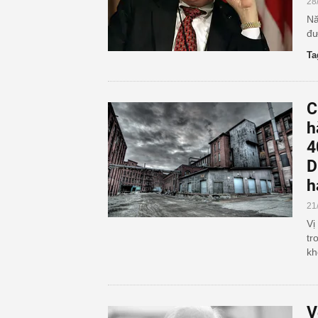
28
Nă
đư
Ta
C
h
4
D
h
21
Vị
tr
kh
V