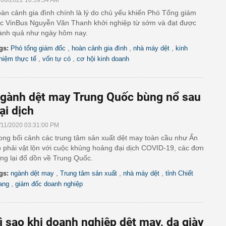
/06/2022 10:59:54 AM
àn cảnh gia đình chính là lý do chủ yếu khiến Phó Tổng giám
c VinBus Nguyễn Văn Thanh khởi nghiệp từ sớm và đạt được
ành quả như ngày hôm nay.
,
,
,
gs:
Phó tổng giám đốc
hoàn cảnh gia đình
nhà máy dệt
kinh
,
,
hiệm thực tế
vốn tự có
cơ hội kinh doanh
gành dệt may Trung Quốc bùng nổ sau
ại dịch
/11/2020 03:31:00 PM
ong bối cảnh các trung tâm sản xuất dệt may toàn cầu như Ấn
 phải vật lộn với cuộc khủng hoảng đại dịch COVID-19, các đơn
ng lại đổ dồn về Trung Quốc.
,
,
,
gs:
ngành dệt may
Trung tâm sản xuất
nhà máy dệt
tỉnh Chiết
,
ang
giám đốc doanh nghiệp
ì sao khi doanh nghiệp dệt may, da giày