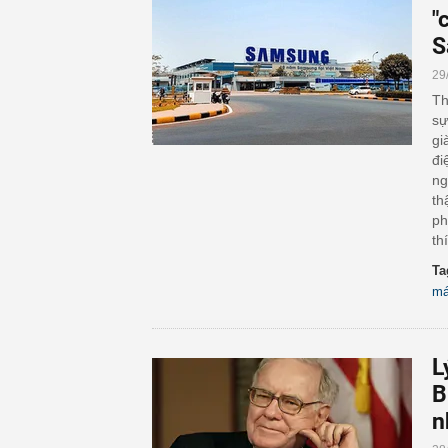
"
S
29
Th
sự
gi
đi
ng
th
ph
th
Ta
má
L
B
n