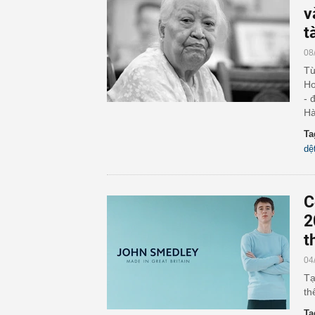
v
t
08
Từ
Ho
- 
Hà
Ta
dệ
C
2
t
04
Tạ
th
Ta