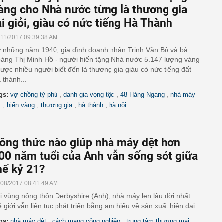
àng cho Nhà nước từng là thương gia
ài giỏi, giàu có nức tiếng Hà Thành
/11/2017 09:39:38 AM
 những năm 1940, gia đình doanh nhân Trịnh Văn Bô và bà
àng Thị Minh Hồ - người hiến tặng Nhà nước 5.147 lượng vàng
được nhiều người biết đến là thương gia giàu có nức tiếng đất
 thành...
,
,
,
gs:
vợ chồng tỷ phú
danh gia vọng tộc
48 Hàng Ngang
nhà máy
,
,
,
,
t
hiến vàng
thương gia
hà thành
hà nội
ông thức nào giúp nhà máy dệt hơn
00 năm tuổi của Anh vẫn sống sót giữa
hế kỷ 21?
/08/2017 08:41:49 AM
i vùng nông thôn Derbyshire (Anh), nhà máy len lâu đời nhất
ế giới vẫn liên tục phát triển bằng am hiểu về sản xuất hiện đại.
,
,
,
gs:
nhà máy dệt
cách mạng công nghiệp
trung tâm thương mại