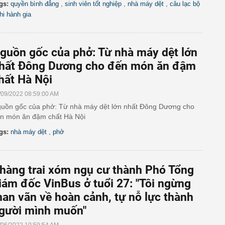
,
,
,
gs:
quyền bình đẳng
sinh viên tốt nghiệp
nhà máy dệt
câu lạc bộ
hi hành gia
guồn gốc của phở: Từ nhà máy dệt lớn
hất Đông Dương cho đến món ăn đậm
hất Hà Nội
/09/2022 08:59:00 AM
uồn gốc của phở: Từ nhà máy dệt lớn nhất Đông Dương cho
n món ăn đậm chất Hà Nội
,
gs:
nhà máy dệt
phở
hàng trai xóm ngụ cư thành Phó Tổng
iám đốc VinBus ở tuổi 27: "Tôi ngừng
han vãn về hoàn cảnh, tự nỗ lực thành
gười mình muốn"