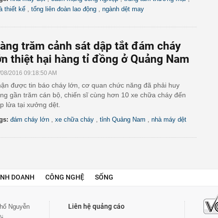
,
,
à thiết kế
tổng liên đoàn lao động
ngành dệt may
àng trăm cảnh sát dập tắt đám cháy
ớn thiệt hại hàng tỉ đồng ở Quảng Nam
/08/2016 09:18:50 AM
ận được tin báo cháy lớn, cơ quan chức năng đã phải huy
ng gần trăm cán bộ, chiến sĩ cùng hơn 10 xe chữa cháy đến
p lửa tại xưởng dệt.
,
,
,
gs:
đám cháy lớn
xe chữa cháy
tỉnh Quảng Nam
nhà máy dệt
INH DOANH
CÔNG NGHỆ
SỐNG
Liên hệ quảng cáo
 phố Nguyễn
ội