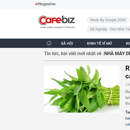
Bỏ qua điều hướng
CafeBiz - Trang chủ
Made By Google 2026
Kế Nghiệp - Góc Nhìn Tà
XÃ HỘI
KINH TẾ VĨ MÔ
K
Tin tức, bài viết mới nhất về :
NHÀ MÁY D
R
c
19
Ra
lợ
th
Ta
bá
cô