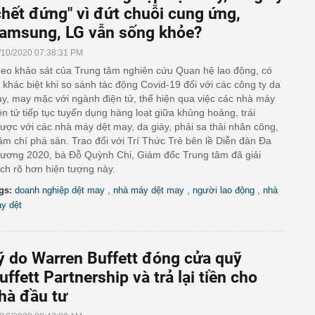
chết đứng" vì đứt chuỗi cung ứng,
amsung, LG vẫn sống khỏe?
/10/2020 07:38:31 PM
eo khảo sát của Trung tâm nghiên cứu Quan hệ lao động, có
 khác biệt khi so sánh tác động Covid-19 đối với các công ty da
ày, may mặc với ngành điện tử, thể hiện qua việc các nhà máy
ện tử tiếp tục tuyển dụng hàng loạt giữa khủng hoảng, trái
ược với các nhà máy dệt may, da giày, phải sa thải nhân công,
ậm chí phá sản. Trao đổi với Trí Thức Trẻ bên lề Diễn đàn Đa
ương 2020, bà Đỗ Quỳnh Chi, Giám đốc Trung tâm đã giải
ích rõ hơn hiện tượng này.
,
,
,
gs:
doanh nghiệp dệt may
nhà máy dệt may
người lao động
nhà
y dệt
ý do Warren Buffett đóng cửa quỹ
uffett Partnership và trả lại tiền cho
hà đầu tư