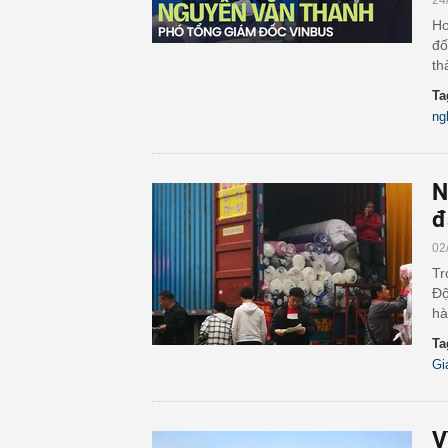
24
Ho
đố
th
Ta
ng
N
đ
02
Tr
Độ
hà
Ta
Gi
V