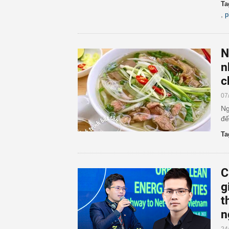
Ta
,
p
N
n
c
07
Ng
đế
Ta
C
g
t
n