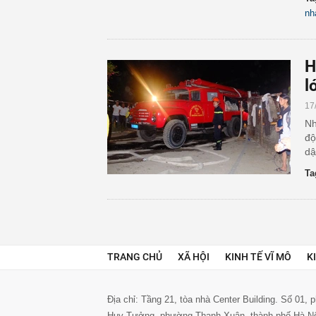
nh
H
l
17
Nh
độ
dậ
Ta
TRANG CHỦ
XÃ HỘI
KINH TẾ VĨ MÔ
K
Địa chỉ: Tầng 21, tòa nhà Center Building. Số 01,
Huy Tưởng, phường Thanh Xuân, thành phố Hà N