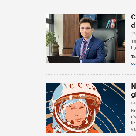
C
đ
17
Tổ
họ
Ta
cô
N
g
04
Ng
tí
kh
và