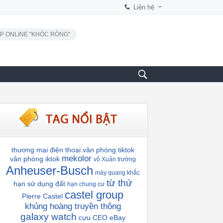
Liên hệ
P ONLINE "KHÓC RÒNG"
thương mại điện thoại
văn phòng tiktok
mekolor
văn phòng iktok
võ Xuân trường
Anheuser-Busch
máy quang khắc
từ thứ
hạn sử dụng đất
hạn chung cư
castel group
Pierre Castel
khủng hoàng truyền thông
galaxy watch
cựu CEO eBay