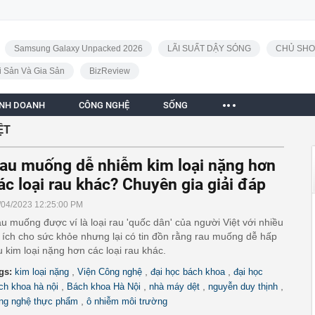
Samsung Galaxy Unpacked 2026
LÃI SUẤT DẬY SÓNG
CHỦ SHO
i Sản Và Gia Sản
BizReview
INH DOANH
CÔNG NGHỆ
SỐNG
ỆT
au muống dễ nhiễm kim loại nặng hơn
ác loại rau khác? Chuyên gia giải đáp
/04/2023 12:25:00 PM
u muống được ví là loại rau 'quốc dân' của người Việt với nhiều
i ích cho sức khỏe nhưng lại có tin đồn rằng rau muống dễ hấp
u kim loại nặng hơn các loại rau khác.
,
,
,
gs:
kim loại nặng
Viện Công nghệ
đại học bách khoa
đại học
,
,
,
,
ch khoa hà nội
Bách khoa Hà Nội
nhà máy dệt
nguyễn duy thịnh
,
ng nghệ thực phẩm
ô nhiễm môi trường