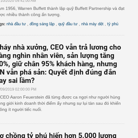
/10/2020 09:42:00 AM
m 1956, Warren Buffett thành lập quỹ Buffett Partnership và đạt
ợc nhiều thành công ấn tượng.
,
,
,
,
gs:
nhà đầu tư
đồng sáng lập
quỹ đầu tư
nhà máy dệt
tỷ phú
háy nhà xưởng, CEO vẫn trả lương cho
àng nghìn nhân viên, sản lượng tăng
0%, giữ chân 95% khách hàng, nhưng
N vẫn phá sản: Quyết định đúng đắn
ay sai lầm?
/09/2019 02:00:00 PM
 CEO Aaron Feuerstein đã từng được ca ngợi như người hùng
ong giới kinh doanh thời điểm ấy nhưng sự lụi tàn sau đó khiến
ông ít người tiếc nuối.
ợ chồng tỷ phú hiến hơn 5.000 lượng