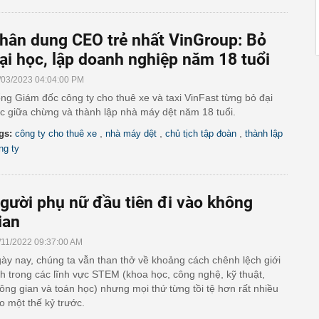
hân dung CEO trẻ nhất VinGroup: Bỏ
ại học, lập doanh nghiệp năm 18 tuổi
/03/2023 04:04:00 PM
ng Giám đốc công ty cho thuê xe và taxi VinFast từng bỏ đại
c giữa chừng và thành lập nhà máy dệt năm 18 tuổi.
,
,
,
gs:
công ty cho thuê xe
nhà máy dệt
chủ tịch tập đoàn
thành lập
ng ty
gười phụ nữ đầu tiên đi vào không
ian
/11/2022 09:37:00 AM
ày nay, chúng ta vẫn than thở về khoảng cách chênh lệch giới
nh trong các lĩnh vực STEM (khoa học, công nghệ, kỹ thuật,
ông gian và toán học) nhưng mọi thứ từng tồi tệ hơn rất nhiều
o một thế kỷ trước.