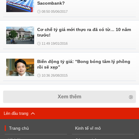
Sacombank?
08:50 05/06/2017
Cơ chế tỷ giá mới thực ra đã có từ… 10 năm
trước!
11:49 19/01/2016
Biến động tỷ giá: “Bong bóng tâm lý phồng
rồi sẽ xẹp”
10:36 26/08/2015
Xem thêm
Lên đầu trang
Trang chủ
Kinh tế vĩ mô