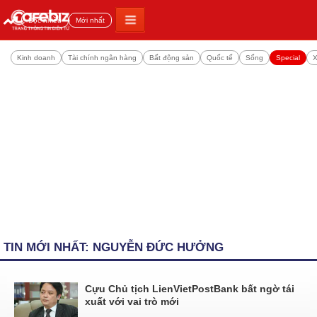
Đọc nhiều
Mới nhất
Kinh doanh
Tài chính ngân hàng
Bất động sản
Quốc tế
Sống
Special
X
TIN MỚI NHẤT: NGUYỄN ĐỨC HƯỞNG
Cựu Chủ tịch LienVietPostBank bất ngờ tái
xuất với vai trò mới