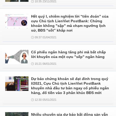
10:35 23/11/2021
Hết quý I, chiêm nghiệm lời “tiên đoán” của
cựu Chủ tịch LienViet PostBank: Chứng
khoán không "sập" mà chạm ngưỡng lịch
sử, BĐS “sốt” khắp nơi
09:37 01/04/2021
Cổ phiếu ngân hàng tăng phi mã bất chấp
lời khuyên của một cựu "sếp" ngân hàng
15:21 06/01/2021
Dự báo chứng khoán sẽ đạt đỉnh trong quý
I/2021, Cựu Chủ tịch LienViet PostBank
khuyên nhà đầu tư bán ngay cổ phiếu ngân
hàng, đổ tiền vào 3 phân khúc BĐS mới
12:30 05/01/2021
Nhiều chuyên gia dự báo bất động sản vẫn