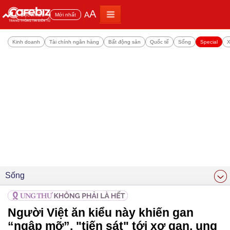
A
A
Đọc nhiều
Mới nhất
Kinh doanh
Tài chính ngân hàng
Bất động sản
Quốc tế
Sống
Special
X
Sống
Người Việt ăn kiểu này khiến gan
“ngập mỡ”, "tiến sát" tới xơ gan, ung