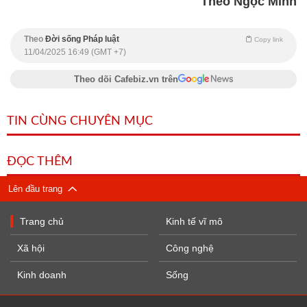
Theo Ngọc Minh
Theo
Đời sống Pháp luật
Copy link
11/04/2025 16:49 (GMT +7)
Theo dõi Cafebiz.vn trên
TIN CÙNG CHUYÊN MỤC
ĐỌC THÊM
Lên đầu trang
Trang chủ
Kinh tế vĩ mô
Xã hội
Công nghệ
Kinh doanh
Sống