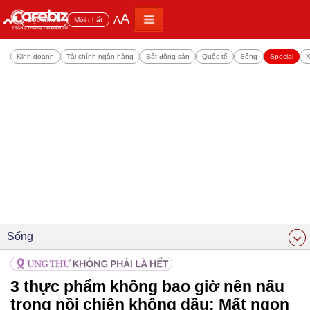
A
A
Đọc nhiều
Mới nhất
Kinh doanh
Tài chính ngân hàng
Bất động sản
Quốc tế
Sống
Special
X
Sống
3 thực phẩm không bao giờ nên nấu
trong nồi chiên không dầu: Mất ngon