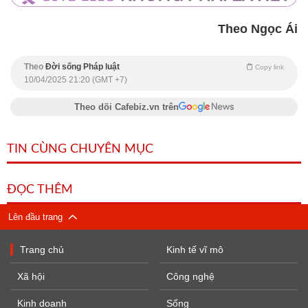
Theo Ngọc Ái
Theo
Đời sống Pháp luật
Copy link
10/04/2025 21:20 (GMT +7)
Theo dõi Cafebiz.vn trên
TIN CÙNG CHUYÊN MỤC
ĐỌC THÊM
Lên đầu trang
Trang chủ
Kinh tế vĩ mô
Xã hội
Công nghệ
Kinh doanh
Sống