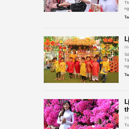
Th
ng
Ta
L
06
Sở
Tâ
ng
Ta
L
t
14
Tr