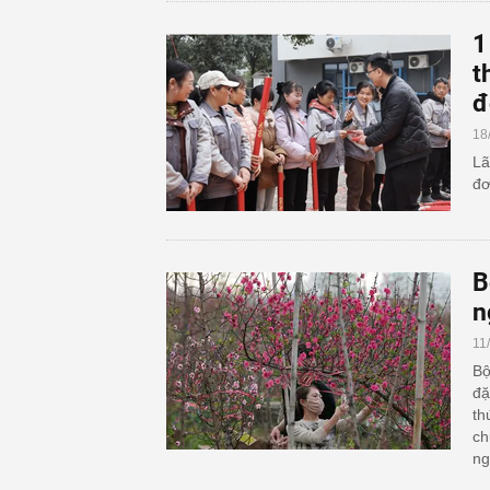
1
t
đ
18
Lã
đơ
B
n
11
Bộ
đặ
th
ch
ng