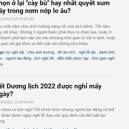
họn ở lại "cày bù" hay nhất quyết sum
ầy trong nơm nớp lo âu?
/12/2021 08:25:39 AM
u một năm chịu ảnh hưởng nặng nề của dịch bệnh, Tết năm
y rất khác. Không ít người buộc phải đưa ra chọn lựa, hoặc ở
i thành phố làm việc bù cho khoảng thời gian trì trệ vì dịch, hoặc
 quê với gia đình và đối mặt với những khó khăn.
,
,
,
,
gs:
kỳ nghỉ dài
chịu ảnh hưởng
tết âm lịch
nghỉ lễ dài
dành thời
,
,
,
,
an
người lao động
lịch nghỉ tết
diễn biến phức tạp
thời gian nghỉ
ơi
ết Dương lịch 2022 được nghỉ mấy
gày?
/10/2021 11:09:04 AM
 chưa có lịch nghỉ Tết chính thức nhưng người lao động có thể
 đoán được ngày nghỉ lễ dựa vào quy định của Bộ luật lao
ng.