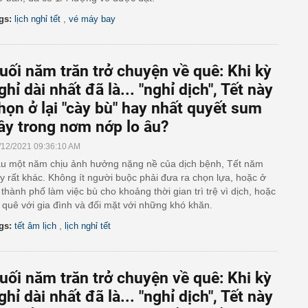
,
gs:
lịch nghỉ tết
vé máy bay
uối năm trăn trở chuyện về quê: Khi kỳ
ghỉ dài nhất đã là... "nghỉ dịch", Tết này
họn ở lại "cày bù" hay nhất quyết sum
ầy trong nơm nớp lo âu?
/12/2021 09:36:10 AM
u một năm chịu ảnh hưởng nặng nề của dịch bệnh, Tết năm
y rất khác. Không ít người buộc phải đưa ra chọn lựa, hoặc ở
i thành phố làm việc bù cho khoảng thời gian trì trệ vì dịch, hoặc
 quê với gia đình và đối mặt với những khó khăn.
,
gs:
tết âm lịch
lịch nghỉ tết
uối năm trăn trở chuyện về quê: Khi kỳ
ghỉ dài nhất đã là... "nghỉ dịch", Tết này