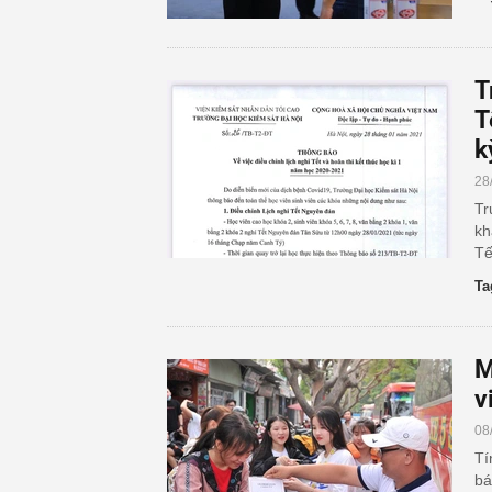
T
T
k
28
Tr
kh
Tế
Ta
M
v
08
Tí
bá