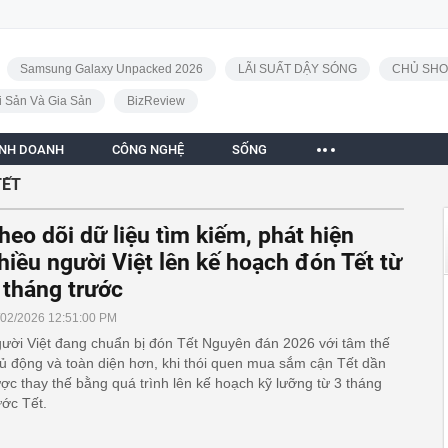
Samsung Galaxy Unpacked 2026
LÃI SUẤT DẬY SÓNG
CHỦ SHO
i Sản Và Gia Sản
BizReview
INH DOANH
CÔNG NGHỆ
SỐNG
TẾT
heo dõi dữ liệu tìm kiếm, phát hiện
hiều người Việt lên kế hoạch đón Tết từ
 tháng trước
/02/2026 12:51:00 PM
ười Việt đang chuẩn bị đón Tết Nguyên đán 2026 với tâm thế
ủ động và toàn diện hơn, khi thói quen mua sắm cận Tết dần
ợc thay thế bằng quá trình lên kế hoạch kỹ lưỡng từ 3 tháng
ước Tết.