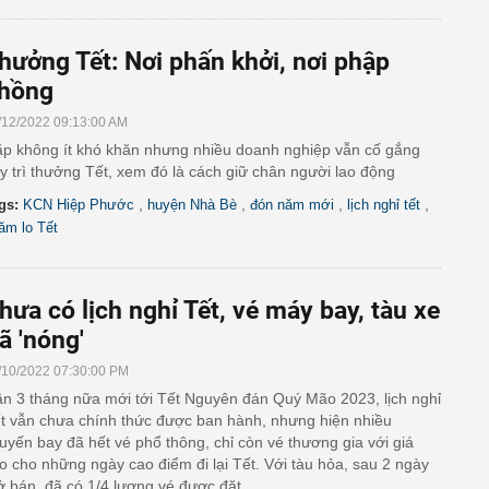
hưởng Tết: Nơi phấn khởi, nơi phập
hồng
/12/2022 09:13:00 AM
p không ít khó khăn nhưng nhiều doanh nghiệp vẫn cố gắng
y trì thưởng Tết, xem đó là cách giữ chân người lao động
,
,
,
,
gs:
KCN Hiệp Phước
huyện Nhà Bè
đón năm mới
lịch nghỉ tết
ăm lo Tết
hưa có lịch nghỉ Tết, vé máy bay, tàu xe
ã 'nóng'
/10/2022 07:30:00 PM
n 3 tháng nữa mới tới Tết Nguyên đán Quý Mão 2023, lịch nghỉ
t vẫn chưa chính thức được ban hành, nhưng hiện nhiều
uyến bay đã hết vé phổ thông, chỉ còn vé thương gia với giá
o cho những ngày cao điểm đi lại Tết. Với tàu hỏa, sau 2 ngày
 bán, đã có 1/4 lượng vé được đặt.