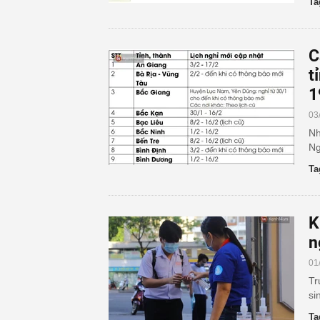
Ta
C
t
1
03
Nh
Ng
Ta
K
n
01
Tr
si
Ta