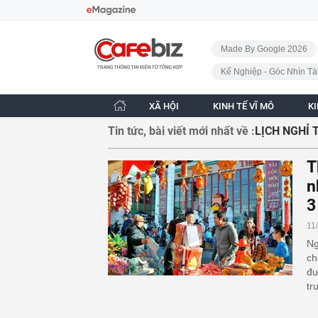
Bỏ qua điều hướng
CafeBiz - Trang chủ
Made By Google 2026
Kế Nghiệp - Góc Nhìn Tà
XÃ HỘI
KINH TẾ VĨ MÔ
K
Tin tức, bài viết mới nhất về :
LỊCH NGHỈ 
T
n
3
11
Ng
ch
đư
tr