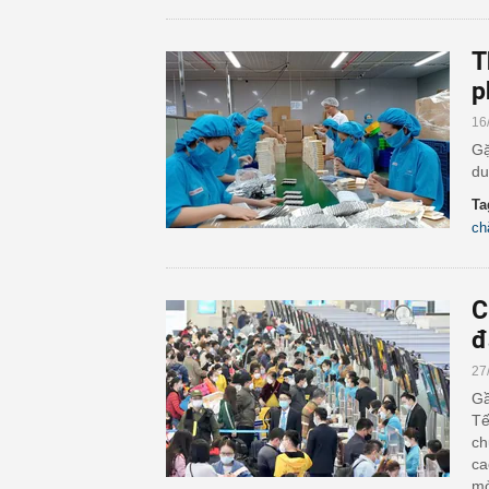
T
p
16
Gặ
du
Ta
ch
C
đ
27
Gầ
Tế
ch
ca
mở