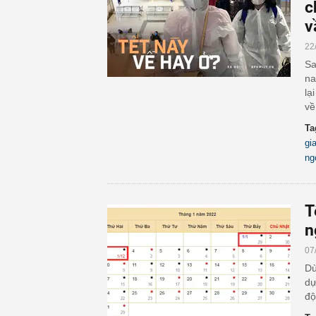
c
v
22
Sa
na
lạ
về
Ta
gi
ng
T
n
07
Dù
dự
độ