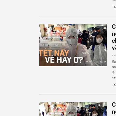
Ta
C
n
c
v
22
Sa
na
lạ
về
Ta
C
n