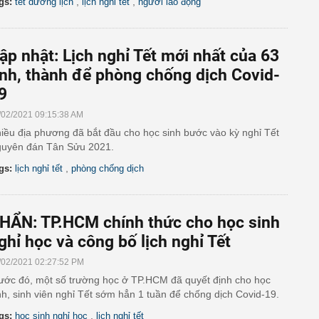
,
,
gs:
tết dương lịch
lịch nghỉ tết
người lao động
ập nhật: Lịch nghỉ Tết mới nhất của 63
ỉnh, thành để phòng chống dịch Covid-
9
/02/2021 09:15:38 AM
iều địa phương đã bắt đầu cho học sinh bước vào kỳ nghỉ Tết
uyên đán Tân Sửu 2021.
,
gs:
lịch nghỉ tết
phòng chống dịch
HẨN: TP.HCM chính thức cho học sinh
ghỉ học và công bố lịch nghỉ Tết
/02/2021 02:27:52 PM
ước đó, một số trường học ở TP.HCM đã quyết định cho học
nh, sinh viên nghỉ Tết sớm hẳn 1 tuần để chống dịch Covid-19.
,
gs:
học sinh nghỉ học
lịch nghỉ tết