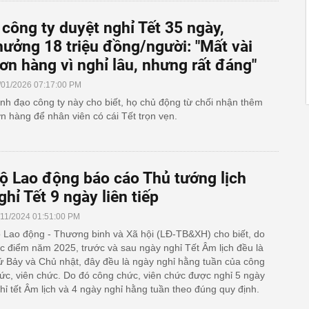
 công ty duyệt nghỉ Tết 35 ngày,
hưởng 18 triệu đồng/người: "Mất vài
ơn hàng vì nghỉ lâu, nhưng rất đáng"
/01/2026 07:17:00 PM
nh đạo công ty này cho biết, họ chủ động từ chối nhận thêm
n hàng để nhân viên có cái Tết trọn vẹn.
ộ Lao động báo cáo Thủ tướng lịch
ghỉ Tết 9 ngày liên tiếp
/11/2024 01:51:00 PM
 Lao động - Thương binh và Xã hội (LĐ-TB&XH) cho biết, do
c điểm năm 2025, trước và sau ngày nghỉ Tết Âm lịch đều là
ứ Bảy và Chủ nhật, đây đều là ngày nghỉ hằng tuần của công
ức, viên chức. Do đó công chức, viên chức được nghỉ 5 ngày
hỉ tết Âm lịch và 4 ngày nghỉ hằng tuần theo đúng quy định.