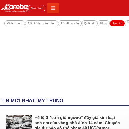
Đọc nhiều
Mới nhất
Kinh doanh
Tài chính ngân hàng
Bất động sản
Quốc tế
Sống
Special
X
TIN MỚI NHẤT: MỸ TRUNG
Hé lộ 3 "cơn gió ngược" đẩy giá kim loại
anh em của vàng phá đỉnh 14 năm: Chuyên
gia dự báo có thể chạm 40 USD/ounce