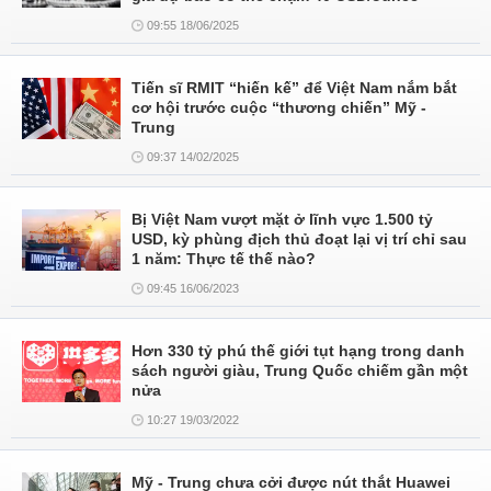
09:55 18/06/2025
Tiến sĩ RMIT “hiến kế” để Việt Nam nắm bắt
cơ hội trước cuộc “thương chiến” Mỹ -
Trung
09:37 14/02/2025
Bị Việt Nam vượt mặt ở lĩnh vực 1.500 tỷ
USD, kỳ phùng địch thủ đoạt lại vị trí chỉ sau
1 năm: Thực tế thế nào?
09:45 16/06/2023
Hơn 330 tỷ phú thế giới tụt hạng trong danh
sách người giàu, Trung Quốc chiếm gần một
nửa
10:27 19/03/2022
Mỹ - Trung chưa cởi được nút thắt Huawei