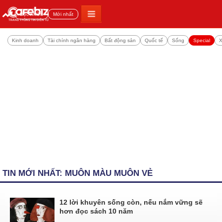
Đọc nhiều
Mới nhất
Kinh doanh
Tài chính ngân hàng
Bất động sản
Quốc tế
Sống
Special
X
TIN MỚI NHẤT: MUÔN MÀU MUÔN VẺ
12 lời khuyên sống còn, nếu nắm vững sẽ
hơn đọc sách 10 năm