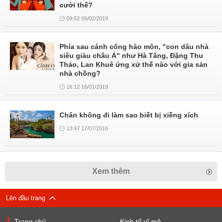
cưới thế?
09:52 06/02/2019
Phía sau cánh cổng hào môn, "con dâu nhà
siêu giàu châu Á" như Hà Tăng, Đặng Thu
Thảo, Lan Khuê ứng xử thế nào với gia sản
nhà chồng?
16:12 16/01/2019
Chân không đi làm sao biết bị xiềng xích
13:47 17/07/2016
Xem thêm
Lên đầu trang
Trang chủ
Kinh tế vĩ mô