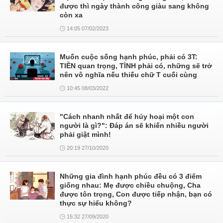
được thì ngày thành công giàu sang không
còn xa
14:05 07/02/2023
Muốn cuộc sống hạnh phúc, phải có 3T:
TIỀN quan trọng, TÌNH phải có, những sẽ trở
nên vô nghĩa nếu thiếu chữ T cuối cùng
10:45 08/03/2022
"Cách nhanh nhất để hủy hoại một con
người là gì?": Đáp án sẽ khiến nhiều người
phải giật mình!
20:19 27/10/2020
Những gia đình hạnh phúc đều có 3 điểm
giống nhau: Mẹ được chiều chuộng, Cha
được tôn trọng, Con được tiếp nhận, bạn có
thực sự hiểu không?
15:32 27/09/2020