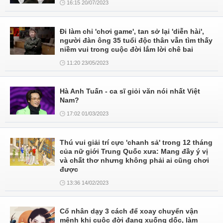
16:15 20/07/2023
Đi làm chỉ 'chơi game', tan sở lại 'diễn hài',
người đàn ông 35 tuổi độc thân vẫn tìm thấy
niềm vui trong cuộc đời lắm lời chê bai
11:20 23/05/2023
Hà Anh Tuấn - ca sĩ giỏi văn nói nhất Việt
Nam?
17:02 01/03/2023
Thú vui giải trí cực 'chanh sả' trong 12 tháng
của nữ giới Trung Quốc xưa: Mang đầy ý vị
và chất thơ nhưng không phải ai cũng chơi
được
13:36 14/02/2023
Cổ nhân dạy 3 cách để xoay chuyển vận
mệnh khi cuộc đời đang xuống dốc, làm