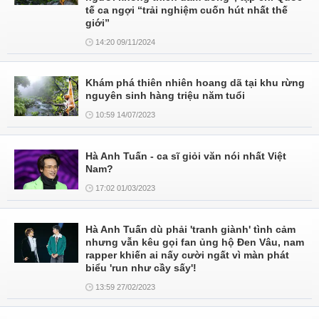
tế ca ngợi “trải nghiệm cuốn hút nhất thế
giới”
14:20 09/11/2024
Khám phá thiên nhiên hoang dã tại khu rừng
nguyên sinh hàng triệu năm tuổi
10:59 14/07/2023
Hà Anh Tuấn - ca sĩ giỏi văn nói nhất Việt
Nam?
17:02 01/03/2023
Hà Anh Tuấn dù phải 'tranh giành' tình cảm
nhưng vẫn kêu gọi fan ủng hộ Đen Vâu, nam
rapper khiến ai nấy cười ngất vì màn phát
biểu 'run như cầy sấy'!
13:59 27/02/2023