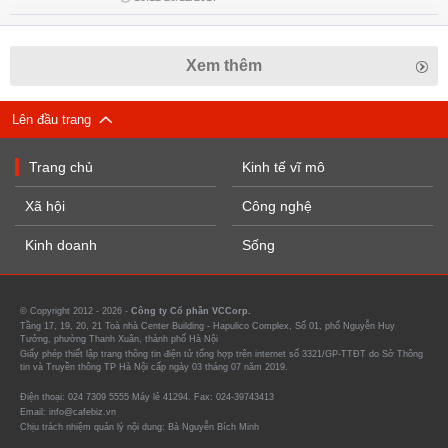
Xem thêm
Lên đầu trang
Trang chủ
Kinh tế vĩ mô
Xã hội
Công nghệ
Kinh doanh
Sống
© Copyright 2012 - 2026 -
Công ty Cổ phần VCCorp.
Tầng 17, 19, 20, 21 Toà nhà Center Building - Hapulico Complex, Số 01, phố Nguyễn Huy
Tưởng, phường Thanh Xuân, thành phố Hà Nội
Giấy phép thiết lập trang thông tin điện tử tổng hợp trên internet số 3321/GP-TTĐT do Sở Thông
tin và Truyền thông TP Hà Nội cấp ngày 03 tháng 07 năm 2019.
Điện thoại: 024 7309 5555 Máy lẻ 41294. Fax: 024-39743413
Email: info@cafebiz.vn
Chịu trách nhiệm quản lý nội dung: Bà Nguyễn Bích Minh