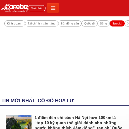
Đọc nhiều
Mới nhất
Kinh doanh
Tài chính ngân hàng
Bất động sản
Quốc tế
Sống
Special
X
TIN MỚI NHẤT: CỐ ĐÔ HOA LƯ
1 điểm đến chỉ cách Hà Nội hơn 100km là
“top 10 kỳ quan thế giới dành cho những
người không thích đám đông”, tạp chí Quốc