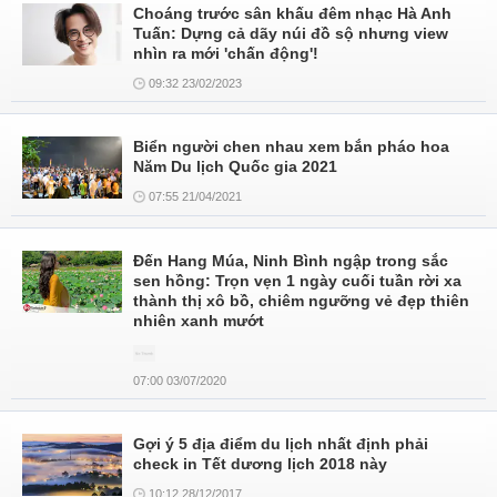
Choáng trước sân khấu đêm nhạc Hà Anh
Tuấn: Dựng cả dãy núi đồ sộ nhưng view
nhìn ra mới 'chấn động'!
09:32 23/02/2023
Biển người chen nhau xem bắn pháo hoa
Năm Du lịch Quốc gia 2021
07:55 21/04/2021
Đến Hang Múa, Ninh Bình ngập trong sắc
sen hồng: Trọn vẹn 1 ngày cuối tuần rời xa
thành thị xô bồ, chiêm ngưỡng vẻ đẹp thiên
nhiên xanh mướt
07:00 03/07/2020
Gợi ý 5 địa điểm du lịch nhất định phải
check in Tết dương lịch 2018 này
10:12 28/12/2017