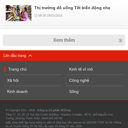
Thị trường đồ uống Tết biến động nhẹ
08:30 26/01/2016
Xem thêm
Lên đầu trang
Trang chủ
Kinh tế vĩ mô
Xã hội
Công nghệ
Kinh doanh
Sống
© Copyright 2012 - 2026 -
Công ty Cổ phần VCCorp.
Tầng 17, 19, 20, 21 Toà nhà Center Building - Hapulico Complex, Số 01, phố Nguyễn Huy
Tưởng, phường Thanh Xuân, thành phố Hà Nội
Giấy phép thiết lập trang thông tin điện tử tổng hợp trên internet số 3321/GP-TTĐT do Sở Thông
tin và Truyền thông TP Hà Nội cấp ngày 03 tháng 07 năm 2019.