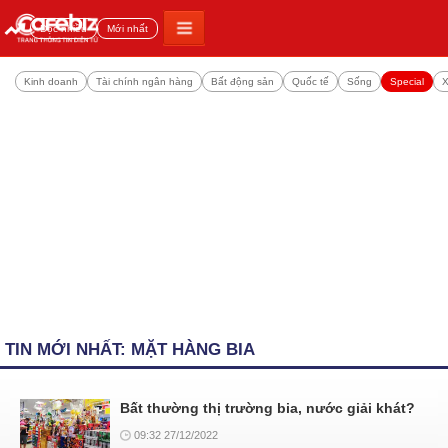
Đọc nhiều
Mới nhất
Kinh doanh
Tài chính ngân hàng
Bất động sản
Quốc tế
Sống
Special
X
TIN MỚI NHẤT: MẶT HÀNG BIA
Bất thường thị trường bia, nước giải khát?
09:32 27/12/2022