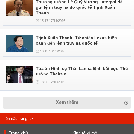
Thượng tướng Lê Quý Vương: Interpol đã
gửi lệnh truy nã đỏ quốc tế Trịnh Xuân
Thanh
15:17 17/11/2016
Trịnh Xuân Thanh: Từ chiếc Lexus biển
xanh đến lệnh truy nã quốc tế
10:13 18/09/2016
Tòa án Hình sự Thái Lan ra lệnh bắt cựu Thủ
tướng Thaksin
18:56 12/10/2015
Xem thêm
Lên đầu trang
Trang chủ
Kinh tế vĩ mô