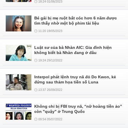
18:24 01/06/2023
Bé gái bị mẹ ruột bắt cóc hơn 6 năm được
tìm thấy nhờ một bộ phim tài liệu
11:20 19/05/2023
Luật sư của bà Nhàn AIC: Gia đình hiện
không biết bà Nhàn đang ở đâu
19:24 29/12/2022
Interpol phát lệnh truy nã đỏ Do Kwon, kẻ
đứng sau thảm họa tiền số Luna
13:37 26/09/2022
Không chỉ bị FBI truy nã, “nữ hoàng tiền ảo”
còn "quậy" ở Trung Quốc
09:54 05/07/2022