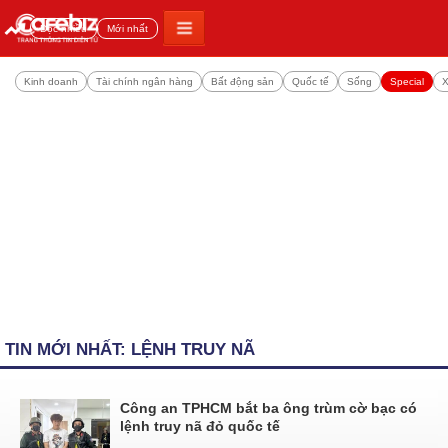
Đọc nhiều
Mới nhất
Kinh doanh
Tài chính ngân hàng
Bất động sản
Quốc tế
Sống
Special
X
TIN MỚI NHẤT: LỆNH TRUY NÃ
Công an TPHCM bắt ba ông trùm cờ bạc có
lệnh truy nã đỏ quốc tế