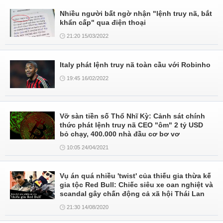
Nhiều người bất ngờ nhận "lệnh truy nã, bắt
khẩn cấp" qua điện thoại
21:20 15/03/2022
Italy phát lệnh truy nã toàn cầu với Robinho
19:45 16/02/2022
Vỡ sàn tiền số Thổ Nhĩ Kỳ: Cảnh sát chính
thức phát lệnh truy nã CEO "ôm" 2 tỷ USD
bỏ chạy, 400.000 nhà đầu cơ bơ vơ
10:05 24/04/2021
Vụ án quá nhiều 'twist' của thiếu gia thừa kế
gia tộc Red Bull: Chiếc siêu xe oan nghiệt và
scandal gây chấn động cả xã hội Thái Lan
21:30 14/08/2020