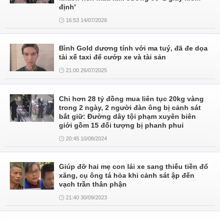
định'
16:53 14/07/2026
Bình Gold dương tính với ma tuý, đã đe dọa
tài xế taxi để cướp xe và tài sản
21:00 26/07/2025
Chi hơn 28 tỷ đồng mua liên tục 20kg vàng
trong 2 ngày, 2 người đàn ông bị cảnh sát
bắt giữ: Đường dây tội phạm xuyên biên
giới gồm 15 đối tượng bị phanh phui
20:45 10/08/2024
Giúp đỡ hai mẹ con lái xe sang thiếu tiền đổ
xăng, cụ ông tá hỏa khi cảnh sát ập đến
vạch trần thân phận
21:40 30/09/2023