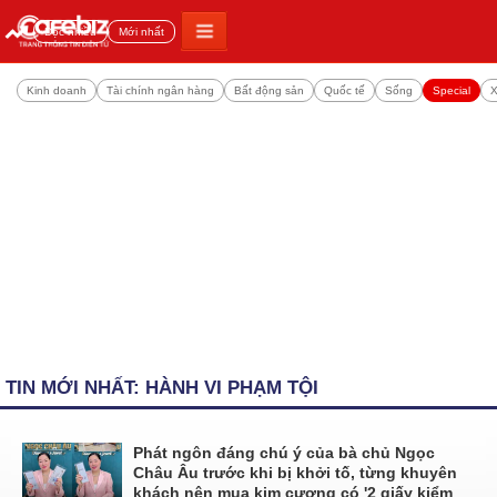
Đọc nhiều
Mới nhất
Kinh doanh
Tài chính ngân hàng
Bất động sản
Quốc tế
Sống
Special
X
TIN MỚI NHẤT: HÀNH VI PHẠM TỘI
Phát ngôn đáng chú ý của bà chủ Ngọc
Châu Âu trước khi bị khởi tố, từng khuyên
khách nên mua kim cương có '2 giấy kiểm