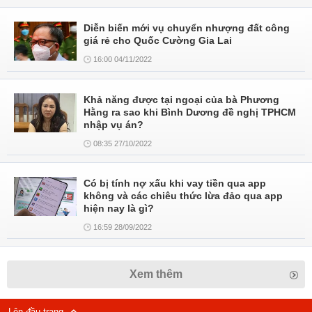
Diễn biến mới vụ chuyển nhượng đất công
giá rẻ cho Quốc Cường Gia Lai
16:00 04/11/2022
Khả năng được tại ngoại của bà Phương
Hằng ra sao khi Bình Dương đề nghị TPHCM
nhập vụ án?
08:35 27/10/2022
Có bị tính nợ xấu khi vay tiền qua app
không và các chiêu thức lừa đảo qua app
hiện nay là gì?
16:59 28/09/2022
Xem thêm
Lên đầu trang