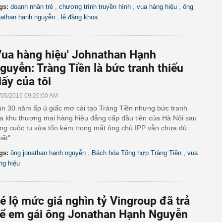
,
,
,
gs:
doanh nhân trẻ
chương trình truyền hình
vua hàng hiệu
ông
,
nathan hạnh nguyễn
lê đăng khoa
Vua hàng hiệu' Johnathan Hạnh
guyễn: Tràng Tiền là bức tranh thiếu
iấy của tôi
/05/2016 09:26:00 AM
n 30 năm ấp ủ giấc mơ cải tạo Tràng Tiền nhưng bức tranh
a khu thương mại hàng hiệu đẳng cấp đầu tiên của Hà Nội sau
ng cuộc tu sửa tốn kém trong mắt ông chủ IPP vẫn chưa đủ
hất".
,
,
gs:
ông jonathan hạnh nguyễn
Bách hóa Tổng hợp Tràng Tiền
vua
ng hiệu
é lộ mức giá nghìn tỷ Vingroup đã trả
ể em gái ông Jonathan Hạnh Nguyễn