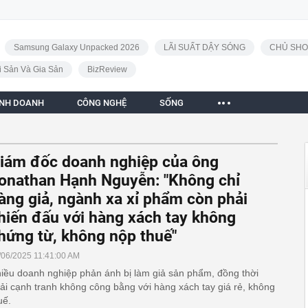
Samsung Galaxy Unpacked 2026
LÃI SUẤT DẬY SÓNG
CHỦ SHO
i Sản Và Gia Sản
BizReview
INH DOANH
CÔNG NGHỆ
SỐNG
iám đốc doanh nghiệp của ông
onathan Hạnh Nguyễn: "Không chỉ
àng giả, ngành xa xỉ phẩm còn phải
hiến đấu với hàng xách tay không
hứng từ, không nộp thuế"
/06/2025 11:41:00 AM
iều doanh nghiệp phản ánh bị làm giả sản phẩm, đồng thời
ải cạnh tranh không công bằng với hàng xách tay giá rẻ, không
uế.