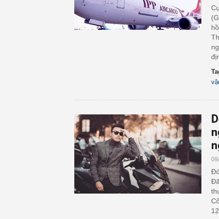
Cụ
(G
hồ
Th
ng
đị
Ta
vậ
D
n
n
09
Đó
Đă
th
Cổ
12