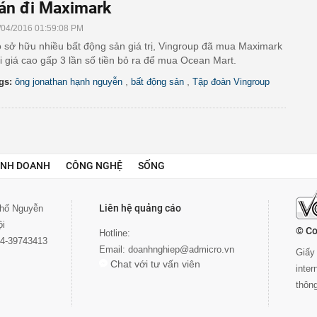
án đi Maximark
/04/2016 01:59:08 PM
 sở hữu nhiều bất động sản giá trị, Vingroup đã mua Maximark
i giá cao gấp 3 lần số tiền bỏ ra để mua Ocean Mart.
,
,
gs:
ông jonathan hạnh nguyễn
bất động sản
Tập đoàn Vingroup
INH DOANH
CÔNG NGHỆ
SỐNG
Liên hệ quảng cáo
 phố Nguyễn
ội
© Co
Hotline:
024-39743413
Email:
doanhnghiep@admicro.vn
Giấy 
Chat với tư vấn viên
inte
thôn