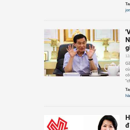
Ta
jo
'
N
g
12
Gầ
củ
cô
"c
Ta
hà
H
đ