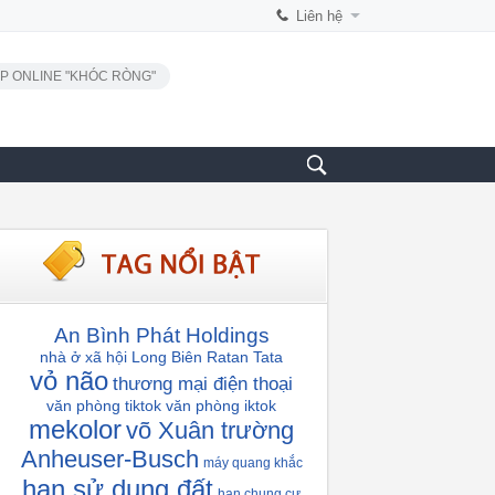
Liên hệ
P ONLINE "KHÓC RÒNG"
An Bình Phát Holdings
nhà ở xã hội Long Biên
Ratan Tata
vỏ não
thương mại điện thoại
văn phòng tiktok
văn phòng iktok
mekolor
võ Xuân trường
Anheuser-Busch
máy quang khắc
hạn sử dụng đất
hạn chung cư