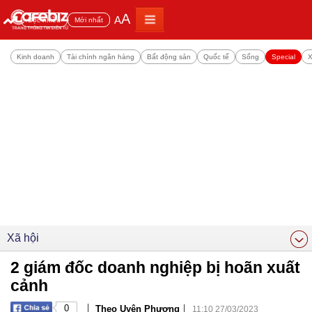
A
A
Đọc nhiều
Mới nhất
Kinh doanh
Tài chính ngân hàng
Bất động sản
Quốc tế
Sống
Special
X
Xã hội
2 giám đốc doanh nghiệp bị hoãn xuất
cảnh
|
|
0
Theo Uyên Phương
11:10 27/03/2023