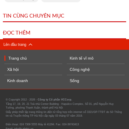
TIN CÙNG CHUYÊN MỤC
ĐỌC THÊM
Lên đầu trang
Trang chủ
Kinh tế vĩ mô
Xã hội
Công nghệ
Kinh doanh
Sống
© Copyright 2012 - 2026 -
Công ty Cổ phần VCCorp.
Tầng 17, 19, 20, 21 Toà nhà Center Building - Hapulico Complex, Số 01, phố Nguyễn Huy
Tưởng, phường Thanh Xuân, thành phố Hà Nội
Giấy phép thiết lập trang thông tin điện tử tổng hợp trên internet số 3321/GP-TTĐT do Sở Thông
tin và Truyền thông TP Hà Nội cấp ngày 03 tháng 07 năm 2019.
Điện thoại: 024 7309 5555 Máy lẻ 41294. Fax: 024-39743413
Email: info@cafebiz.vn