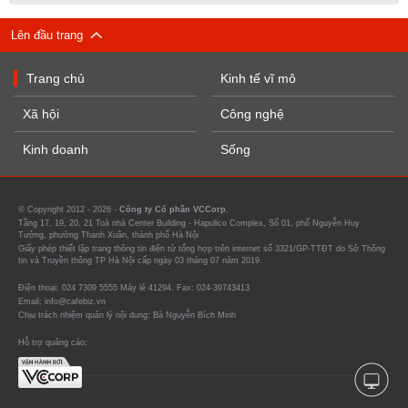
Lên đầu trang
Trang chủ
Kinh tế vĩ mô
Xã hội
Công nghệ
Kinh doanh
Sống
© Copyright 2012 - 2026 -
Công ty Cổ phần VCCorp.
Tầng 17, 19, 20, 21 Toà nhà Center Building - Hapulico Complex, Số 01, phố Nguyễn Huy
Tưởng, phường Thanh Xuân, thành phố Hà Nội
Giấy phép thiết lập trang thông tin điện tử tổng hợp trên internet số 3321/GP-TTĐT do Sở Thông
tin và Truyền thông TP Hà Nội cấp ngày 03 tháng 07 năm 2019.
Điện thoại: 024 7309 5555 Máy lẻ 41294. Fax: 024-39743413
Email: info@cafebiz.vn
Chịu trách nhiệm quản lý nội dung: Bà Nguyễn Bích Minh
Hỗ trợ quảng cáo: