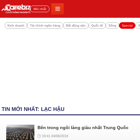
Đọc nhiều
Mới nhất
Kinh doanh
Tài chính ngân hàng
Bất động sản
Quốc tế
Sống
Special
X
TIN MỚI NHẤT: LẠC HẬU
Bên trong ngôi làng giàu nhất Trung Quốc
19:41 04/06/2019