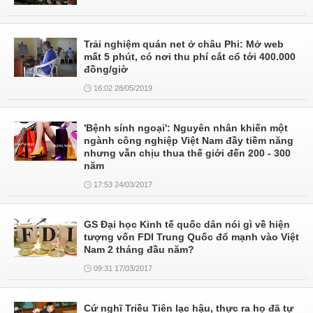
Trải nghiệm quán net ở châu Phi: Mở web
mất 5 phút, có nơi thu phí cắt cổ tới 400.000
đồng/giờ
16:02 28/05/2019
'Bệnh sính ngoại': Nguyên nhân khiến một
ngành công nghiệp Việt Nam đầy tiềm năng
nhưng vẫn chịu thua thế giới đến 200 - 300
năm
17:53 24/03/2017
GS Đại học Kinh tế quốc dân nói gì về hiện
tượng vốn FDI Trung Quốc đổ mạnh vào Việt
Nam 2 tháng đầu năm?
09:31 17/03/2017
Cứ nghĩ Triều Tiên lạc hậu, thực ra họ đã tự