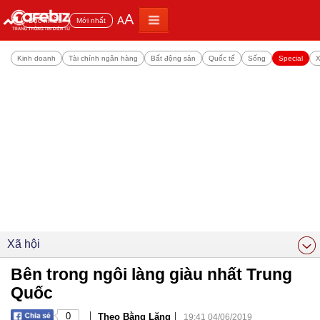
A
A
Đọc nhiều
Mới nhất
Kinh doanh
Tài chính ngân hàng
Bất động sản
Quốc tế
Sống
Special
X
Xã hội
Bên trong ngôi làng giàu nhất Trung
Quốc
|
|
0
Theo Bằng Lăng
19:41 04/06/2019