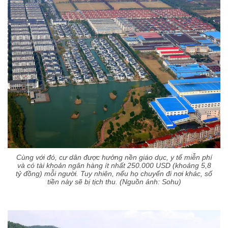
Cùng với đó, cư dân được hưởng nền giáo dục, y tế miễn phí
và có tài khoản ngân hàng ít nhất 250.000 USD (khoảng 5,8
tỷ đồng) mỗi người. Tuy nhiên, nếu họ chuyển đi nơi khác, số
tiền này sẽ bị tịch thu. (Nguồn ảnh: Sohu)