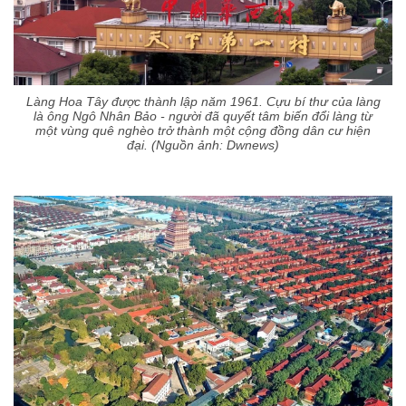
Làng Hoa Tây được thành lập năm 1961. Cựu bí thư của làng
là ông Ngô Nhân Bảo - người đã quyết tâm biến đổi làng từ
một vùng quê nghèo trở thành một cộng đồng dân cư hiện
đại. (Nguồn ảnh: Dwnews)