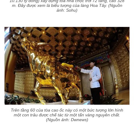
10.130 tỷ đồng) xây dựng tòa nhà chọc trời 72 tầng, cao 328
m. Đây được xem là biểu tượng của làng Hoa Tây. (Nguồn
ảnh: Sohu)
Trên tầng 60 của tòa cao ốc này có một bức tượng lớn hình
một con trâu được chế tác từ một tấn vàng nguyên chất.
(Nguồn ảnh: Dwnews)