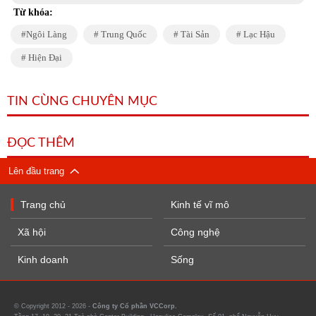
Từ khóa:
Ngôi Làng
Trung Quốc
Tài Sản
Lạc Hậu
Hiện Đại
TIN CÙNG CHUYÊN MỤC
ĐỌC THÊM
Lên đầu trang
Trang chủ
Kinh tế vĩ mô
Xã hội
Công nghệ
Kinh doanh
Sống
© Copyright 2012 - 2026 -
Công ty Cổ phần VCCorp.