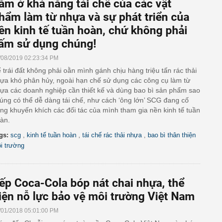
ằm ở khả năng tái chế của các vật
hẩm làm từ nhựa và sự phát triển của
ền kinh tế tuần hoàn, chứ không phải
ấm sử dụng chúng!
/08/2019 02:23:34 PM
 trái đất không phải oằn mình gánh chịu hàng triệu tấn rác thải
ựa khó phân hủy, ngoài hạn chế sử dụng các công cụ làm từ
ựa các doanh nghiệp cần thiết kế và dùng bao bì sản phẩm sao
úng có thể dễ dàng tái chế, như cách ‘ông lớn’ SCG đang cố
ng khuyến khích các đối tác của mình tham gia nền kinh tế tuần
àn.
,
,
,
gs:
scg
kinh tế tuần hoàn
tái chế rác thải nhựa
bao bì thân thiện
i trường
ếp Coca-Cola bóp nát chai nhựa, thể
iện nỗ lực bảo vệ môi trường Việt Nam
/01/2018 05:01:00 PM