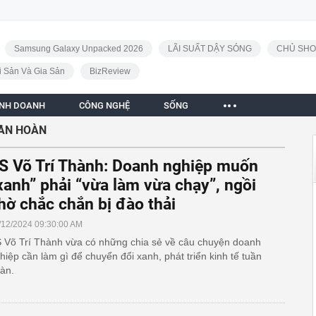
Samsung Galaxy Unpacked 2026
LÃI SUẤT DẬY SÓNG
CHỦ SHO
i Sản Và Gia Sản
BizReview
INH DOANH
CÔNG NGHỆ
SỐNG
UẦN HOÀN
S Võ Trí Thành: Doanh nghiệp muốn
xanh” phải “vừa làm vừa chạy”, ngồi
hờ chắc chắn bị đào thải
/12/2024 09:30:00 AM
 Võ Trí Thành vừa có những chia sẻ về câu chuyện doanh
hiệp cần làm gì để chuyển đổi xanh, phát triển kinh tế tuần
àn.