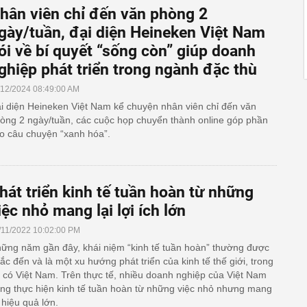
hân viên chỉ đến văn phòng 2
gày/tuần, đại diện Heineken Việt Nam
ói về bí quyết “sống còn” giúp doanh
ghiệp phát triển trong ngành đặc thù
/12/2024 08:49:00 AM
i diện Heineken Việt Nam kể chuyện nhân viên chỉ đến văn
òng 2 ngày/tuần, các cuộc họp chuyển thành online góp phần
o câu chuyện “xanh hóa”.
hát triển kinh tế tuần hoàn từ những
iệc nhỏ mang lại lợi ích lớn
/11/2022 10:02:00 PM
ững năm gần đây, khái niệm “kinh tế tuần hoàn” thường được
ắc đến và là một xu hướng phát triển của kinh tế thế giới, trong
 có Việt Nam. Trên thực tế, nhiều doanh nghiệp của Việt Nam
ng thực hiện kinh tế tuần hoàn từ những việc nhỏ nhưng mang
i hiệu quả lớn.