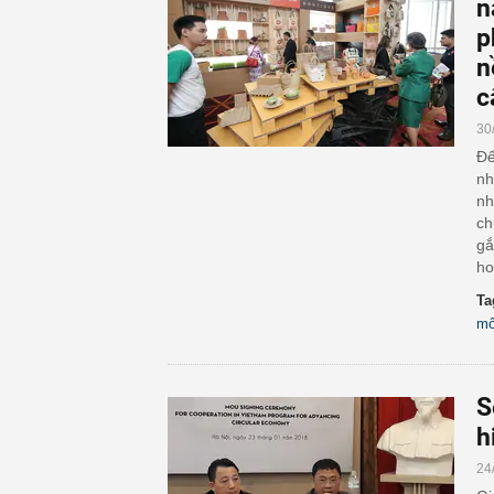
n
p
n
c
30
Để
nh
nh
ch
gắ
ho
Ta
mô
S
h
24