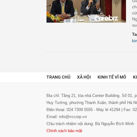
Gi
ch
cứ
Ng
xu
Ta
ki
TRANG CHỦ
XÃ HỘI
KINH TẾ VĨ MÔ
K
Địa chỉ: Tầng 21, tòa nhà Center Building. Số 01,
Huy Tưởng, phường Thanh Xuân, thành phố Hà N
Điện thoại: 024 7309 5555 - Máy lẻ 41294 | Fax: 
Email: info@vccorp.vn
Chịu trách nhiệm nội dung: Bà Nguyễn Bích Minh
Chính sách bảo mật