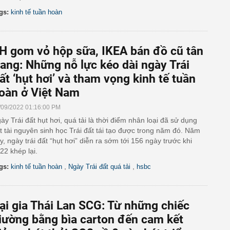
gs:
kinh tế tuần hoàn
H gom vỏ hộp sữa, IKEA bán đồ cũ tân
rang: Những nỗ lực kéo dài ngày Trái
ất ‘hụt hơi’ và tham vọng kinh tế tuần
oàn ở Việt Nam
/09/2022 01:16:00 PM
ày Trái đất hụt hơi, quá tải là thời điểm nhân loại đã sử dụng
t tài nguyên sinh học Trái đất tái tạo được trong năm đó. Năm
y, ngày trái đất “hụt hơi” diễn ra sớm tới 156 ngày trước khi
22 khép lại.
,
,
gs:
kinh tế tuần hoàn
Ngày Trái đất quá tải
hsbc
ại gia Thái Lan SCG: Từ những chiếc
iường bằng bìa carton đến cam kết