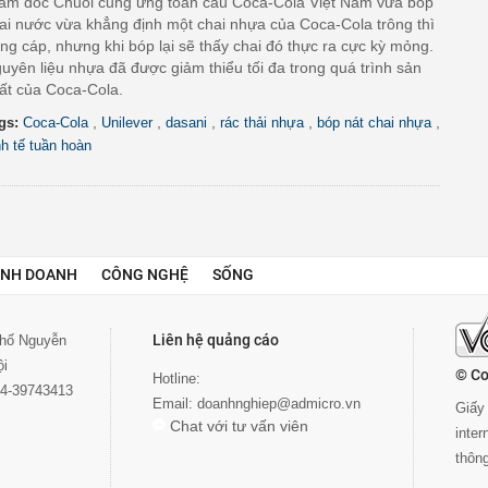
ám đốc Chuỗi cung ứng toàn cầu Coca-Cola Việt Nam vừa bóp
ai nước vừa khẳng định một chai nhựa của Coca-Cola trông thì
ng cáp, nhưng khi bóp lại sẽ thấy chai đó thực ra cực kỳ mỏng.
uyên liệu nhựa đã được giảm thiểu tối đa trong quá trình sản
ất của Coca-Cola.
,
,
,
,
,
gs:
Coca-Cola
Unilever
dasani
rác thải nhựa
bóp nát chai nhựa
nh tế tuần hoàn
INH DOANH
CÔNG NGHỆ
SỐNG
Liên hệ quảng cáo
 phố Nguyễn
ội
© Co
Hotline:
024-39743413
Email:
doanhnghiep@admicro.vn
Giấy 
Chat với tư vấn viên
inte
thôn