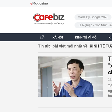
Bỏ qua điều hướng
CafeBiz - Trang chủ
Made By Google 2026
Kế Nghiệp - Góc Nhìn Tà
XÃ HỘI
KINH TẾ VĨ MÔ
K
Tin tức, bài viết mới nhất về :
KINH TẾ T
T
“
c
13
TS
ng
ho