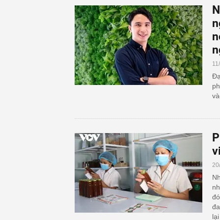
N
n
n
n
11
Đạ
ph
và
P
v
20
Nh
nh
đó
đa
lạ