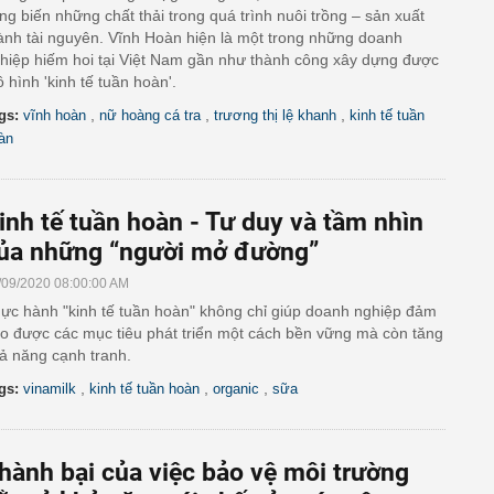
ng biến những chất thải trong quá trình nuôi trồng – sản xuất
ành tài nguyên. Vĩnh Hoàn hiện là một trong những doanh
hiệp hiếm hoi tại Việt Nam gần như thành công xây dựng được
 hình 'kinh tế tuần hoàn'.
,
,
,
gs:
vĩnh hoàn
nữ hoàng cá tra
trương thị lệ khanh
kinh tế tuần
àn
inh tế tuần hoàn - Tư duy và tầm nhìn
ủa những “người mở đường”
/09/2020 08:00:00 AM
ực hành "kinh tế tuần hoàn" không chỉ giúp doanh nghiệp đảm
o được các mục tiêu phát triển một cách bền vững mà còn tăng
ả năng cạnh tranh.
,
,
,
gs:
vinamilk
kinh tế tuần hoàn
organic
sữa
hành bại của việc bảo vệ môi trường