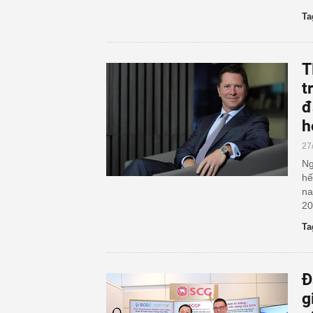
Ta
T
t
đ
h
27
Ng
hế
na
20
Ta
Đ
g