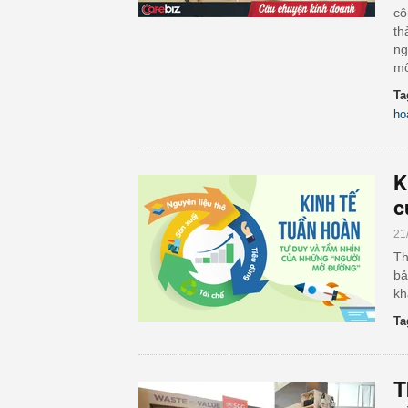
cô
th
ng
mô
Ta
ho
K
c
21
Th
bả
kh
Ta
T