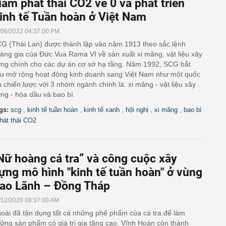
iảm phát thải CO2 về 0 và phát triển
inh tế Tuần hoàn ở Việt Nam
/06/2022 04:37:00 PM
G (Thái Lan) được thành lập vào năm 1913 theo sắc lệnh
àng gia của Đức Vua Rama VI về sản xuất xi măng, vật liệu xây
ng chính cho các dự án cơ sở hạ tầng. Năm 1992, SCG bắt
u mở rộng hoạt động kinh doanh sang Việt Nam như một quốc
a chiến lược với 3 nhóm ngành chính là: xi măng - vật liệu xây
ng - hóa dầu và bao bì.
,
,
,
,
,
gs:
scg
kinh tế tuần hoàn
kinh tế xanh
hội nghị
xi măng
bao bì
hát thải CO2
Nữ hoàng cá tra” và công cuộc xây
ựng mô hình "kinh tế tuần hoàn" ở vùng
ao Lãnh – Đồng Tháp
/12/2020 08:37:00 AM
oài đã tận dụng tất cả những phế phẩm của cá tra để làm
ững sản phẩm có giá trị gia tăng cao, Vĩnh Hoàn còn thành