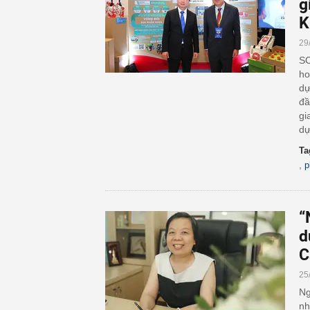
g
K
29
SC
ho
dự
đầ
gi
dự
Ta
,
p
“
d
C
25
Ng
nh