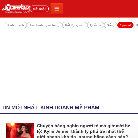
Đọc nhiều
Mới nhất
Kinh doanh
Tài chính ngân hàng
Bất động sản
Quốc tế
Sống
Special
X
TIN MỚI NHẤT: KINH DOANH MỸ PHẨM
Chuyện hàng nghìn người tò mò giờ mới hé
lộ: Kylie Jenner thành tỷ phú trẻ nhất thế
giới nhanh khó tin, nhưng bằng cách nào?