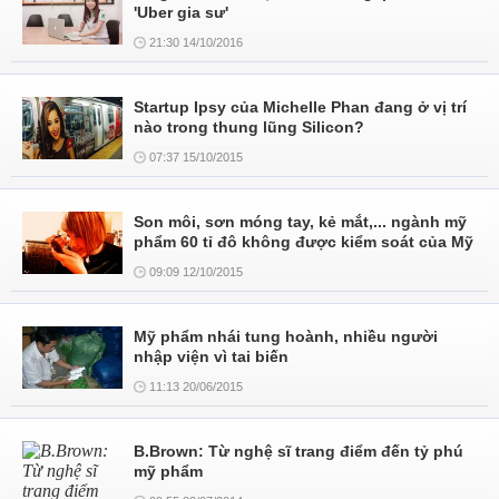
'Uber gia sư'
21:30 14/10/2016
Startup Ipsy của Michelle Phan đang ở vị trí
nào trong thung lũng Silicon?
07:37 15/10/2015
Son môi, sơn móng tay, kẻ mắt,... ngành mỹ
phẩm 60 tỉ đô không được kiểm soát của Mỹ
09:09 12/10/2015
Mỹ phẩm nhái tung hoành, nhiều người
nhập viện vì tai biến
11:13 20/06/2015
B.Brown: Từ nghệ sĩ trang điểm đến tỷ phú
mỹ phẩm