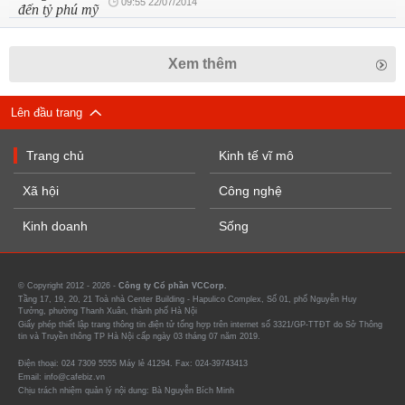
09:55 22/07/2014
Xem thêm
Lên đầu trang
Trang chủ
Kinh tế vĩ mô
Xã hội
Công nghệ
Kinh doanh
Sống
© Copyright 2012 - 2026 -
Công ty Cổ phần VCCorp.
Tầng 17, 19, 20, 21 Toà nhà Center Building - Hapulico Complex, Số 01, phố Nguyễn Huy
Tưởng, phường Thanh Xuân, thành phố Hà Nội
Giấy phép thiết lập trang thông tin điện tử tổng hợp trên internet số 3321/GP-TTĐT do Sở Thông
tin và Truyền thông TP Hà Nội cấp ngày 03 tháng 07 năm 2019.
Điện thoại: 024 7309 5555 Máy lẻ 41294. Fax: 024-39743413
Email: info@cafebiz.vn
Chịu trách nhiệm quản lý nội dung: Bà Nguyễn Bích Minh