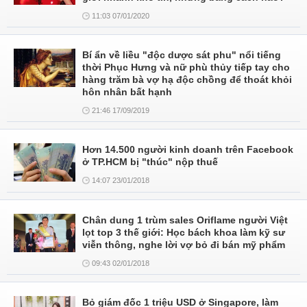
11:03 07/01/2020
Bí ẩn về liều "độc dược sát phu" nổi tiếng
thời Phục Hưng và nữ phù thủy tiếp tay cho
hàng trăm bà vợ hạ độc chồng để thoát khỏi
hôn nhân bất hạnh
21:46 17/09/2019
Hơn 14.500 người kinh doanh trên Facebook
ở TP.HCM bị "thúc" nộp thuế
14:07 23/01/2018
Chân dung 1 trùm sales Oriflame người Việt
lọt top 3 thế giới: Học bách khoa làm kỹ sư
viễn thông, nghe lời vợ bỏ đi bán mỹ phẩm
09:43 02/01/2018
Bỏ giám đốc 1 triệu USD ở Singapore, làm