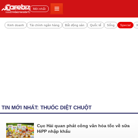
Đọc nhiều
Mới nhất
Kinh doanh
Tài chính ngân hàng
Bất động sản
Quốc tế
Sống
Special
X
TIN MỚI NHẤT: THUỐC DIỆT CHUỘT
Cục Hải quan phát công văn hỏa tốc về sữa
HiPP nhập khẩu