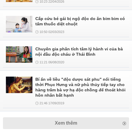
10:23 22/04/2026
Cấp cứu bé gái bị ngộ độc do ăn bim bim có
tẩm thuốc diệt chuột
10:50 02/03/2023
Chuyên gia phân tích tâm lý hành vi của bà
nội đầu độc cháu ở Thái Bình
11:21 06/08/2020
Bí ẩn về liều "độc dược sát phu" nổi tiếng
thời Phục Hưng và nữ phù thủy tiếp tay cho
hàng trăm bà vợ hạ độc chồng để thoát khỏi
hôn nhân bất hạnh
21:46 17/09/2019
Xem thêm