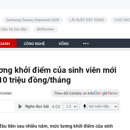
Samsung Galaxy Unpacked 2026
LÃI SUẤT DẬY SÓNG
CHỦ SHO
i Sản Và Gia Sản
BizReview
DOANH
CÔNG NGHỆ
SỐNG
ương khởi điểm của sinh viên mới
10 triệu đồng/tháng
 DOANH
Theo dõi Cafebiz.vn trên
4:03
Nghe đọc bài
đầu tiên sau nhiều năm, mức lương khởi điểm của sinh