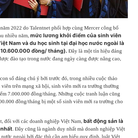
 năm 2022 do Talentnet phối hợp cùng Mercer công bố
mức lương khởi điểm của sinh viên
sau nhiều năm,
Việt Nam và du học sinh tại đại học nước ngoài là
10.600.000 đồng/ tháng).
Đây là một tín hiệu đáng
được đào tạo trong nước đang ngày càng được nâng cao,
con số đáng chú ý bởi trước đó, trong nhiều cuộc thảo
 viên trên mạng xã hội, sinh viên mới ra trường thường
iểm 7.000.000 đồng/tháng. Những cuộc tranh luận cũng
00.000 đồng/tháng bị một số sinh viên mới ra trường cho
bất động sản là
t, đối với các doanh nghiệp Việt Nam,
 nhất
. Đây cũng là ngành duy nhất mà doanh nghiệp Việt
nước ngoài bởi đặc thù cần am hiểu quy định, luật Việt