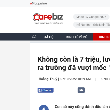
Bỏ qua điều hướng
CafeBiz - Trang chủ
Made By Google 2026
Kế Nghiệp - Góc Nhìn Tà
XÃ HỘI
KINH TẾ VĨ MÔ
KINH 
Không còn là 7 triệu, l
ra trường đã vượt mốc 
|
Hoàng Thuỳ
|
07/10/2022 10:59 AM
KINH
Con số này cũng đánh dấu lần 