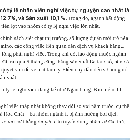
ó tỷ lệ nhân viên nghỉ việc tự nguyện cao nhất là
12,7%, và Sản xuất 10,1 %.
Trong đó, ngành bất động
tiên lọt vào nhóm có tỷ lệ nghỉ việc lớn nhất.
chính sách siết chặt thị trường, số lượng dự án mới trở nên
domino, các công việc liên quan đến dịch vụ khách hàng,..
c lòng phải nghỉ việc. Trong khi đó, lao động thuộc ngành
 đã trải qua 6 tháng căng thẳng sản xuất Ba tại chỗ, nên có
 quyết vấn đề về mặt tâm lý. Điều này dẫn đến sự bùng nổ
ản xuất.
có tỷ lệ nghỉ việc đáng kể như Ngân hàng, Bảo hiểm, IT.
nghỉ việc thấp nhất không thay đổi so với năm trước, cụ thể
và Hóa Chất – ba nhóm ngành ít bị ảnh hưởng bởi dịch
t so với mặt bằng do yêu cầu tuyển dụng nhân sự đặc thù,