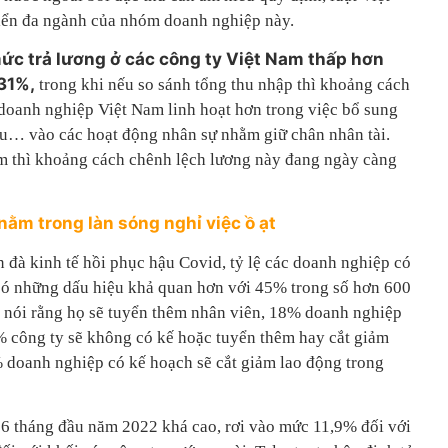
iển đa ngành của nhóm doanh nghiệp này.
ức trả lương ở các công ty Việt Nam thấp hơn
 31%,
trong khi nếu so sánh tổng thu nhập thì khoảng cách
 doanh nghiệp Việt Nam linh hoạt hơn trong việc bổ sung
ếu… vào các hoạt động nhân sự nhằm giữ chân nhân tài.
m thì khoảng cách chênh lệch lương này đang ngày càng
nằm trong làn sóng nghỉ việc ồ ạt
n đà kinh tế hồi phục hậu Covid, tỷ lệ các doanh nghiệp có
có những dấu hiệu khả quan hơn với 45% trong số hơn 600
 nói rằng họ sẽ tuyển thêm nhân viên, 18% doanh nghiệp
% công ty sẽ không có kế hoặc tuyển thêm hay cắt giảm
% doanh nghiệp có kế hoạch sẽ cắt giảm lao động trong
g 6 tháng đầu năm 2022 khá cao, rơi vào mức 11,9% đối với