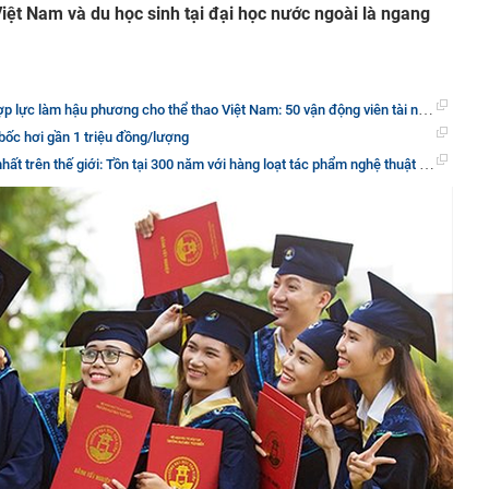
Việt Nam và du học sinh tại đại học nước ngoài là ngang
àm hậu phương cho thể thao Việt Nam: 50 vận động viên tài năng vừa được tài trợ 5 tỷ đồng
bốc hơi gần 1 triệu đồng/lượng
trên thế giới: Tồn tại 300 năm với hàng loạt tác phẩm nghệ thuật ở mọi ngóc ngách