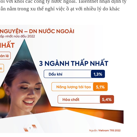
ối với khối các công ty nước ngoài. Talentnet nhận định tỷ
ẫn nằm trong xu thế nghỉ việc ồ ạt với nhiều lý do khác