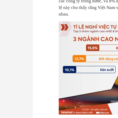
các công ty trong nước, và 8% đ
lệ này cho thấy rằng Việt Nam v
nhau.