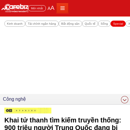
A
A
Đọc nhiều
Mới nhất
Kinh doanh
Tài chính ngân hàng
Bất động sản
Quốc tế
Sống
Special
X
Công nghệ
Khai tử thanh tìm kiếm truyền thống:
900 triệu người Trung Quốc đang bị