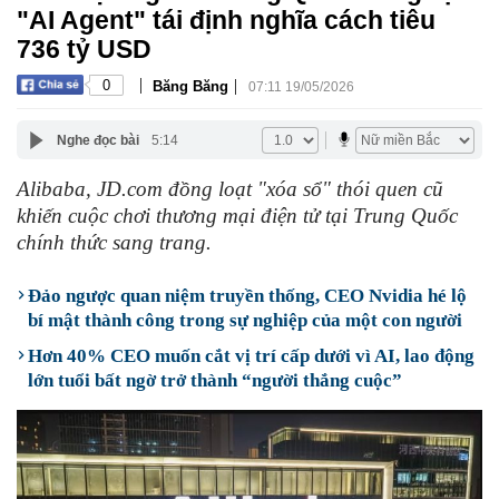
"AI Agent" tái định nghĩa cách tiêu
736 tỷ USD
|
|
0
Băng Băng
07:11 19/05/2026
Nghe đọc bài
5:14
Alibaba, JD.com đồng loạt "xóa sổ" thói quen cũ
khiến cuộc chơi thương mại điện tử tại Trung Quốc
chính thức sang trang.
Đảo ngược quan niệm truyền thống, CEO Nvidia hé lộ
bí mật thành công trong sự nghiệp của một con người
Hơn 40% CEO muốn cắt vị trí cấp dưới vì AI, lao động
lớn tuổi bất ngờ trở thành “người thắng cuộc”