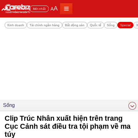
A
A
Đọc nhiều
Mới nhất
Kinh doanh
Tài chính ngân hàng
Bất động sản
Quốc tế
Sống
Special
X
Sống
Clip Trúc Nhân xuất hiện trên trang
Cục Cảnh sát điều tra tội phạm về ma
túy