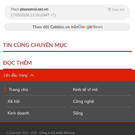
Theo
phunumoi.net.vn
Copy link
17/05/2026 13:59 (GMT +7)
Theo dõi Cafebiz.vn trên
TIN CÙNG CHUYÊN MỤC
ĐỌC THÊM
Lên đầu trang
Trang chủ
Kinh tế vĩ mô
Xã hội
Công nghệ
Kinh doanh
Sống
© Copyright 2012 - 2026 -
Công ty Cổ phần VCCorp.