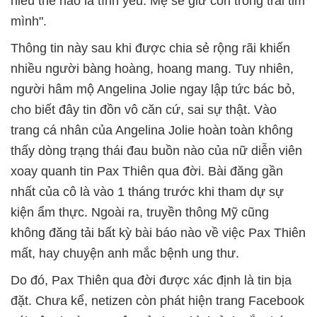
hiểu thế nào là tình yêu. Mẹ sẽ giữ con trong trái tim
mình".
Thông tin này sau khi được chia sẻ rộng rãi khiến
nhiều người bàng hoàng, hoang mang. Tuy nhiên,
người hâm mộ Angelina Jolie ngay lập tức bác bỏ,
cho biết đây tin đồn vô căn cứ, sai sự thật. Vào
trang cá nhân của Angelina Jolie hoàn toàn không
thấy dòng trạng thái đau buồn nào của nữ diễn viên
xoay quanh tin Pax Thiên qua đời. Bài đăng gần
nhất của cô là vào 1 tháng trước khi tham dự sự
kiện ẩm thực. Ngoài ra, truyền thông Mỹ cũng
không đăng tải bất kỳ bài báo nào về việc Pax Thiên
mất, hay chuyện anh mắc bệnh ung thư.
Do đó, Pax Thiên qua đời được xác định là tin bịa
đặt. Chưa kể, netizen còn phát hiện trang Facebook