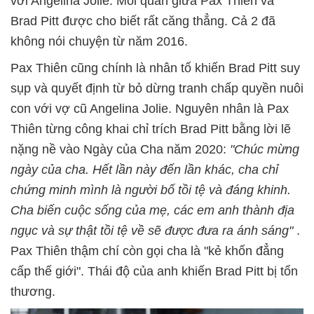
với Angelina Jolie. Mối quan giữa Pax Thiên và
Brad Pitt được cho biết rất căng thẳng. Cả 2 đã
không nói chuyện từ năm 2016.
Pax Thiên cũng chính là nhân tố khiến Brad Pitt suy
sụp và quyết định từ bỏ dừng tranh chấp quyền nuôi
con với vợ cũ Angelina Jolie. Nguyên nhân là Pax
Thiên từng công khai chỉ trích Brad Pitt bằng lời lẽ
nặng nề vào Ngày của Cha năm 2020:
"Chúc mừng
ngày của cha. Hết lần này đến lần khác, cha chỉ
chứng minh mình là người bố tồi tệ và đáng khinh.
Cha biến cuộc sống của mẹ, các em anh thành địa
ngục và sự thật tồi tệ về sẽ được đưa ra ánh sáng"
.
Pax Thiên thậm chí còn gọi cha là "kẻ khốn đẳng
cấp thế giới". Thái độ của anh khiến Brad Pitt bị tổn
thương.