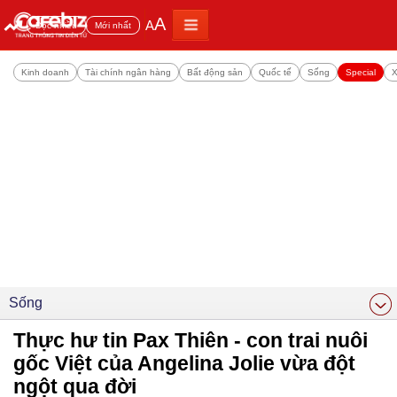
A
A
Đọc nhiều
Mới nhất
Kinh doanh
Tài chính ngân hàng
Bất động sản
Quốc tế
Sống
Special
X
Sống
Thực hư tin Pax Thiên - con trai nuôi
gốc Việt của Angelina Jolie vừa đột
ngột qua đời