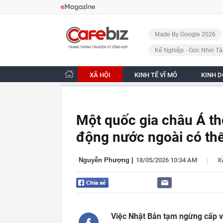
Bỏ qua điều hướng
CafeBiz - Trang chủ
Made By Google 2026
Kế Nghiệp - Góc Nhìn Tà
XÃ HỘI
KINH TẾ VĨ MÔ
KINH 
Một quốc gia châu Á th
động nước ngoài có th
|
Nguyễn Phượng
|
18/05/2026 10:34 AM
X
Việc Nhật Bản tạm ngừng cấp vi