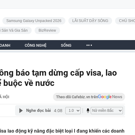
Samsung Galaxy Unpacked 2026
LÃI SUẤT DẬY SÓNG
CHỦ SHO
i Sản Và Gia Sản
BizReview
DOANH
CÔNG NGHỆ
SỐNG
ông báo tạm dừng cấp visa, lao
ể buộc về nước
Ã HỘI
Theo dõi Cafebiz.vn trên
4:08
Nghe đọc bài
sa lao động kỹ năng đặc biệt loại I đang khiến các doanh