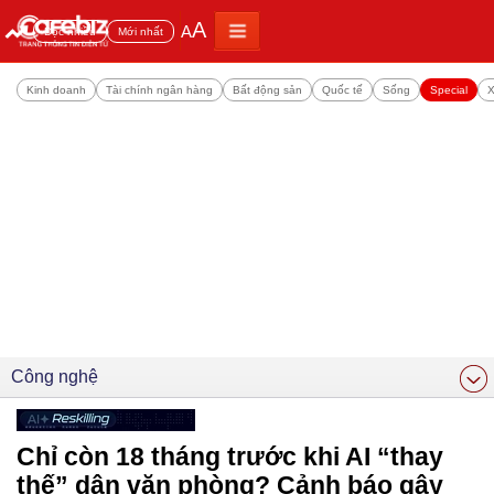
A
A
Đọc nhiều
Mới nhất
Kinh doanh
Tài chính ngân hàng
Bất động sản
Quốc tế
Sống
Special
X
Công nghệ
Chỉ còn 18 tháng trước khi AI “thay
thế” dân văn phòng? Cảnh báo gây