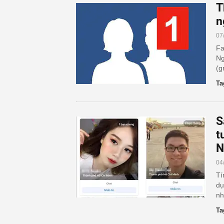
T
n
07
Fa
Ng
(g
Ta
S
t
N
04
Tí
dụ
nh
Ta