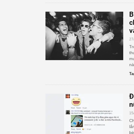
B
c
v
27
Tr
th
mu
nà
Ta
Đ
n
15
Ch
lắ
bè