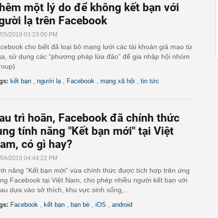
hêm một lý do để không kết bạn với
gười lạ trên Facebook
/05/2019 03:23:00 PM
cebook cho biết đã loại bỏ mạng lưới các tài khoản giả mạo từ
a, sử dụng các “phương pháp lừa đảo” để gia nhập hội nhóm
roup).
,
,
,
,
gs:
kết bạn
người lạ
Facebook
mạng xã hội
tin tức
au trì hoãn, Facebook đã chính thức
ung tính năng "Kết bạn mới" tại Việt
am, có gì hay?
/04/2019 04:44:22 PM
nh năng “Kết bạn mới” vừa chính thức được tích hợp trên ứng
ng Facebook tại Việt Nam, cho phép nhiều người kết bạn với
au dựa vào sở thích, khu vực sinh sống,...
,
,
,
,
gs:
Facebook
kết bạn
bạn bè
iOS
android