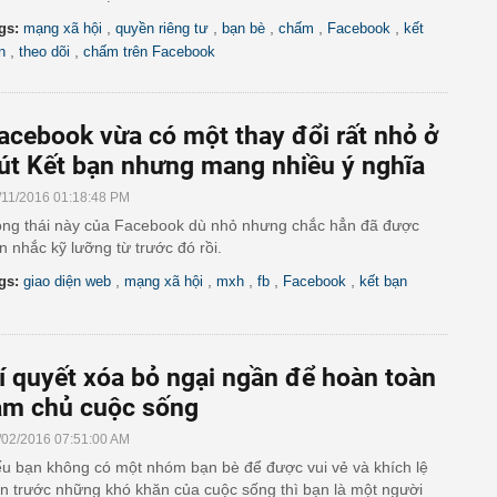
,
,
,
,
,
gs:
mạng xã hội
quyền riêng tư
bạn bè
chấm
Facebook
kết
,
,
n
theo dõi
chấm trên Facebook
acebook vừa có một thay đổi rất nhỏ ở
út Kết bạn nhưng mang nhiều ý nghĩa
/11/2016 01:18:48 PM
ng thái này của Facebook dù nhỏ nhưng chắc hẳn đã được
n nhắc kỹ lưỡng từ trước đó rồi.
,
,
,
,
,
gs:
giao diện web
mạng xã hội
mxh
fb
Facebook
kết bạn
í quyết xóa bỏ ngại ngần để hoàn toàn
àm chủ cuộc sống
/02/2016 07:51:00 AM
u bạn không có một nhóm bạn bè để được vui vẻ và khích lệ
n trước những khó khăn của cuộc sống thì bạn là một người