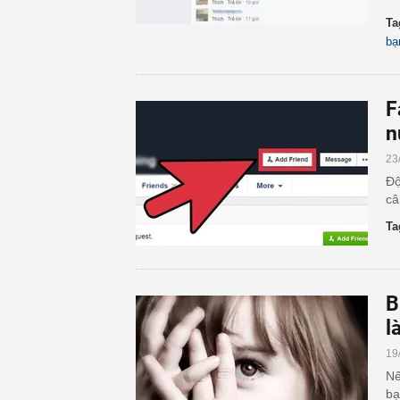
Ta
bạ
F
n
23
Độ
câ
Ta
B
l
19
Nế
bạ