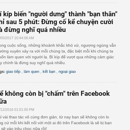
í kíp biến "người dưng" thành "bạn thân"
hỉ sau 5 phút: Đừng cố kể chuyện cười
à đừng nghĩ quá nhiều
/05/2017 10:44:06 AM
ong cuộc sống, những khoảnh khắc khó xử, ngượng ngùng vẫn
ường xuyên xảy ra với mỗi chúng ta, đặc biệt mỗi khi chúng ta
ốn làm quen với người lạ. Bí kíp để vượt qua những cảm giác
y chính là đừng suy nghĩ quá nhiều.
,
,
,
gs:
giao tiếp
làm quen
kết bạn
ngoại giao
ể không còn bị "chấm" trên Facebook
ữa
/12/2016 01:01:00 PM
ỉ vài thao tác vô cùng đơn giản, từ nay bạn sẽ không còn lo
ng cứ mỗi khi kết nối với một ai đó trên Facebook là sẽ bị bạn
 sẽ vào trêu chọc nữa rồi!