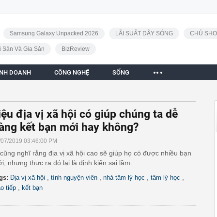
Samsung Galaxy Unpacked 2026
LÃI SUẤT DẬY SÓNG
CHỦ SHO
i Sản Và Gia Sản
BizReview
INH DOANH
CÔNG NGHỆ
SỐNG
iệu địa vị xã hội có giúp chúng ta dễ
àng kết bạn mới hay không?
/07/2019 03:46:00 PM
 cũng nghĩ rằng địa vị xã hội cao sẽ giúp họ có được nhiều bạn
i, nhưng thực ra đó lại là định kiến sai lầm.
,
,
,
,
gs:
Địa vị xã hội
tình nguyện viên
nhà tâm lý học
tâm lý học
,
ao tiếp
kết bạn