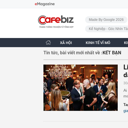
Bỏ qua điều hướng
CafeBiz - Trang chủ
Made By Google 2026
Kế Nghiệp - Góc Nhìn Tà
XÃ HỘI
KINH TẾ VĨ MÔ
K
Tin tức, bài viết mới nhất về :
KẾT BẠN
L
d
30
Ai
mớ
Ta
gi