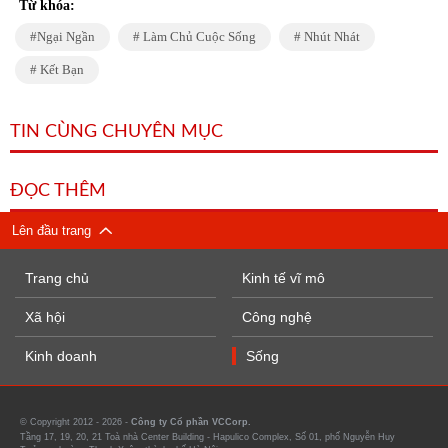
Từ khóa:
Ngại Ngần
Làm Chủ Cuộc Sống
Nhút Nhát
Kết Bạn
TIN CÙNG CHUYÊN MỤC
ĐỌC THÊM
Lên đầu trang
Trang chủ
Kinh tế vĩ mô
Xã hội
Công nghệ
Kinh doanh
Sống
© Copyright 2012 - 2026 -
Công ty Cổ phần VCCorp.
Tầng 17, 19, 20, 21 Toà nhà Center Building - Hapulico Complex, Số 01, phố Nguyễn Huy