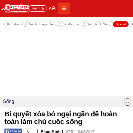
A
A
Đọc nhiều
Mới nhất
Kinh doanh
Tài chính ngân hàng
Bất động sản
Quốc tế
Sống
Special
X
Sống
Bí quyết xóa bỏ ngại ngần để hoàn
toàn làm chủ cuộc sống
|
|
0
Phúc Minh
07:51 19/02/2016