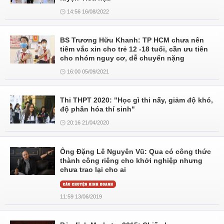
14:56 16/08/2022
BS Trương Hữu Khanh: TP HCM chưa nên
tiêm vắc xin cho trẻ 12 -18 tuổi, cần ưu tiên
cho nhóm nguy cơ, dễ chuyển nặng
16:00 05/09/2021
Thi THPT 2020: "Học gì thi nấy, giảm độ khó,
độ phân hóa thí sinh"
20:16 21/04/2020
Ông Đặng Lê Nguyên Vũ: Qua có công thức
thành công riêng cho khởi nghiệp nhưng
chưa trao lại cho ai
11:59 13/06/2019