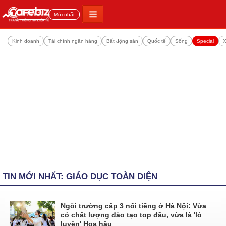
Đọc nhiều
Mới nhất
Kinh doanh
Tài chính ngân hàng
Bất động sản
Quốc tế
Sống
Special
X
TIN MỚI NHẤT: GIÁO DỤC TOÀN DIỆN
Ngôi trường cấp 3 nổi tiếng ở Hà Nội: Vừa
có chất lượng đào tạo top đầu, vừa là 'lò
luyện' Hoa hậu