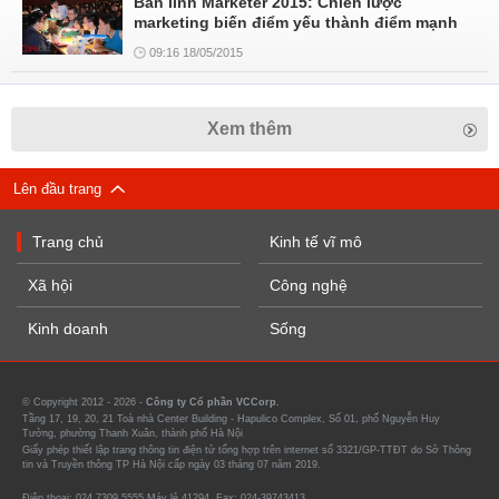
Bản lĩnh Marketer 2015: Chiến lược
marketing biến điểm yếu thành điểm mạnh
09:16 18/05/2015
Xem thêm
Lên đầu trang
Trang chủ
Kinh tế vĩ mô
Xã hội
Công nghệ
Kinh doanh
Sống
© Copyright 2012 - 2026 -
Công ty Cổ phần VCCorp.
Tầng 17, 19, 20, 21 Toà nhà Center Building - Hapulico Complex, Số 01, phố Nguyễn Huy
Tưởng, phường Thanh Xuân, thành phố Hà Nội
Giấy phép thiết lập trang thông tin điện tử tổng hợp trên internet số 3321/GP-TTĐT do Sở Thông
tin và Truyền thông TP Hà Nội cấp ngày 03 tháng 07 năm 2019.
Điện thoại: 024 7309 5555 Máy lẻ 41294. Fax: 024-39743413