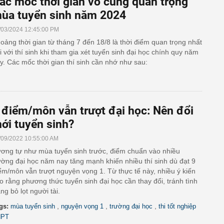
ác mốc thời gian vô cùng quan trọng
ùa tuyển sinh năm 2024
/03/2024 12:45:00 PM
oảng thời gian từ tháng 7 đến 18/8 là thời điểm quan trọng nhất
i với thí sinh khi tham gia xét tuyển sinh đại học chính quy năm
y. Các mốc thời gian thí sinh cần nhớ như sau:
 điểm/môn vẫn trượt đại học: Nên đổi
ới tuyển sinh?
/09/2022 10:55:00 AM
ơng tự như mùa tuyển sinh trước, điểm chuẩn vào nhiều
ường đại học năm nay tăng mạnh khiến nhiều thí sinh dù đạt 9
ểm/môn vẫn trượt nguyện vọng 1. Từ thực tế này, nhiều ý kiến
o rằng phương thức tuyển sinh đại học cần thay đổi, tránh tình
ạng bỏ lọt người tài.
,
,
,
gs:
mùa tuyển sinh
nguyện vọng 1
trường đại học
thi tốt nghiệp
HPT