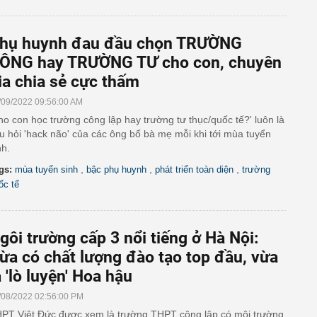
hụ huynh đau đầu chọn TRƯỜNG
ÔNG hay TRƯỜNG TƯ cho con, chuyên
ia chia sẻ cực thấm
/09/2022 09:56:00 AM
ho con học trường công lập hay trường tư thục/quốc tế?' luôn là
u hỏi 'hack não' của các ông bố bà mẹ mỗi khi tới mùa tuyển
nh.
,
,
,
gs:
mùa tuyển sinh
bậc phụ huynh
phát triển toàn diện
trường
ốc tế
gôi trường cấp 3 nổi tiếng ở Hà Nội:
ừa có chất lượng đào tạo top đầu, vừa
à 'lò luyện' Hoa hậu
/08/2022 02:56:00 PM
PT Việt Đức được xem là trường THPT công lập có môi trường