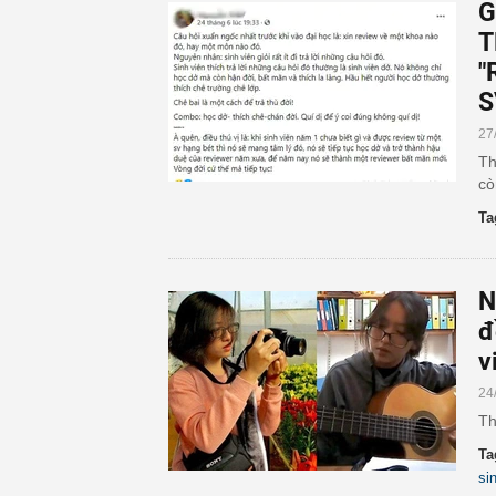
G
T
"
S
27
Th
cò
Ta
N
đ
v
24
Th
Ta
si