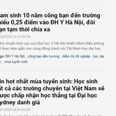
am sinh 10 năm cõng bạn đến trường
hiếu 0,25 điểm vào ĐH Y Hà Nội, đôi
ạn tạm thời chia xa
/10/2020 01:41:04 PM
ểm chuẩn khá cao của Đại học Y Hà Nội khiến Minh Hiếu không
ể thực hiện giấc mơ cùng đồng hành với Tất Minh học đại học.
,
,
,
gs:
ĐH Y Hà Nội
cõng bạn đến trường
điểm thi tốt nghiệp
học đại
,
c
mùa tuyển sinh
in hot nhất mùa tuyển sinh: Học sinh
ất cả các trường chuyên tại Việt Nam sẽ
ược chấp nhận học thẳng tại Đại học
ydney danh giá
/07/2020 08:05:48 AM