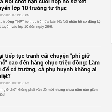
à Nội chốt hạn cuối nộp hồ sơ xét
uyển lớp 10 trường tư thục
/05/2025 07:19:00 PM
c trường THPT tư thục trên địa bàn Hà Nội nhận hồ sơ đăng ký
t tuyển vào lớp 10 đến ngày 26/6.
ại tiếp tục tranh cãi chuyện "phí giữ
hỗ" cao đến hàng chục triệu đồng: Làm
ì để cả trường, cả phụ huynh không ai
hiệt?
/03/2025 08:30:00 AM
hí giữ chỗ" không phải vấn đề mới nhưng chưa năm nào giảm
iệt!