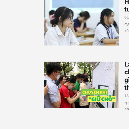
H
t
06
Cá
xé
L
c
g
t
13
"P
nh