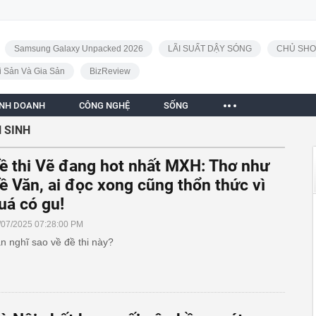
Samsung Galaxy Unpacked 2026
LÃI SUẤT DẬY SÓNG
CHỦ SHO
i Sản Và Gia Sản
BizReview
INH DOANH
CÔNG NGHỆ
SỐNG
 SINH
ề thi Vẽ đang hot nhất MXH: Thơ như
ề Văn, ai đọc xong cũng thổn thức vì
uá có gu!
/07/2025 07:28:00 PM
n nghĩ sao về đề thi này?