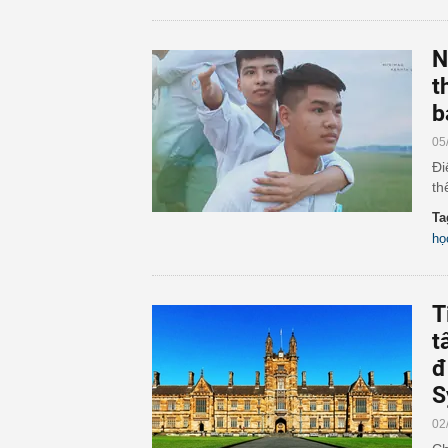
N
t
b
05
Đi
th
Ta
họ
T
t
đ
S
02