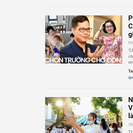
P
C
g
09
'C
câ
si
Ta
qu
N
V
l
16
TH