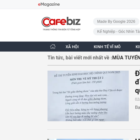
Bỏ qua điều hướng
CafeBiz - Trang chủ
Made By Google 2026
Kế Nghiệp - Góc Nhìn Tà
XÃ HỘI
KINH TẾ VĨ MÔ
K
Tin tức, bài viết mới nhất về :
MÙA TUYỂN
Đ
đ
q
02
Bạ