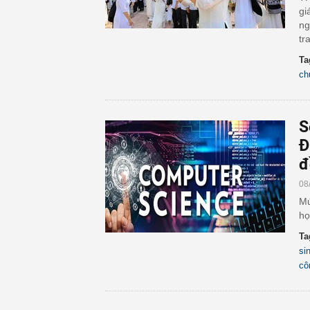
gi
ng
tr
Ta
ch
S
Đ
đ
08
Mứ
họ
Ta
si
cô