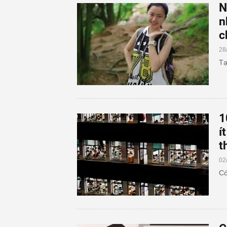
N
n
c
28
Tạ
1
í
t
02
Có