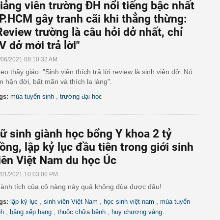
iảng viên trường ĐH nổi tiếng bậc nhất
P.HCM gây tranh cãi khi thẳng thừng:
Review trường là câu hỏi dở nhất, chỉ
V dở mới trả lời"
/06/2021 08:10:32 AM
eo thầy giáo: "Sinh viên thích trả lời review là sinh viên dở. Nó
n hận đời, bất mãn và thích la làng".
,
gs:
mùa tuyển sinh
trường đại học
ữ sinh giành học bổng Y khoa 2 tỷ
ồng, lập kỷ lục đầu tiên trong giới sinh
iên Việt Nam du học Úc
/01/2021 10:03:00 PM
ành tích của cô nàng này quả không đùa được đâu!
,
,
,
gs:
lập kỷ lục
sinh viên Việt Nam
học sinh việt nam
mùa tuyển
,
,
,
nh
bảng xếp hạng
thuốc chữa bệnh
huy chương vàng