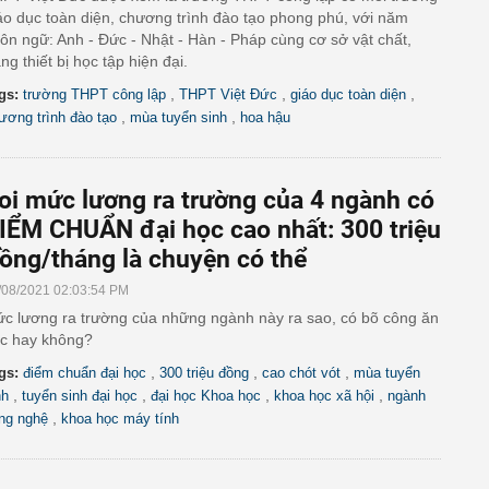
áo dục toàn diện, chương trình đào tạo phong phú, với năm
ôn ngữ: Anh - Đức - Nhật - Hàn - Pháp cùng cơ sở vật chất,
ang thiết bị học tập hiện đại.
,
,
,
gs:
trường THPT công lập
THPT Việt Đức
giáo dục toàn diện
,
,
ương trình đào tạo
mùa tuyển sinh
hoa hậu
oi mức lương ra trường của 4 ngành có
IỂM CHUẨN đại học cao nhất: 300 triệu
ồng/tháng là chuyện có thể
/08/2021 02:03:54 PM
c lương ra trường của những ngành này ra sao, có bõ công ăn
c hay không?
,
,
,
gs:
điểm chuẩn đại học
300 triệu đồng
cao chót vót
mùa tuyển
,
,
,
,
nh
tuyển sinh đại học
đại học Khoa học
khoa học xã hội
ngành
,
ng nghệ
khoa học máy tính