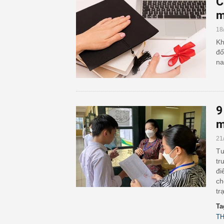
C
m
18
Kh
đố
na
9
m
21
Tư
tr
đi
ch
tr
Ta
T