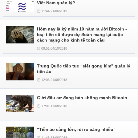
Việt Nam quản lý?
11:44 21/06/2019
Hôm nay là kỷ niệm 10 năm ra đời Bitcoin -
loại tiền số được dự đoán mang lại cuộc
cách mạng cho kinh tế toàn cầu
09:51 04/10/2018
Trung Quốc tiếp tục “siết gọng kìm” quản lý
tiền ảo
12:06 24/08/2018
Giới đầu cơ đang bán khống mạnh Bitcoin
17:01 17/08/2018
“Tiền ảo càng lớn, rủi ro càng nhiều”
11:46 18/06/2018