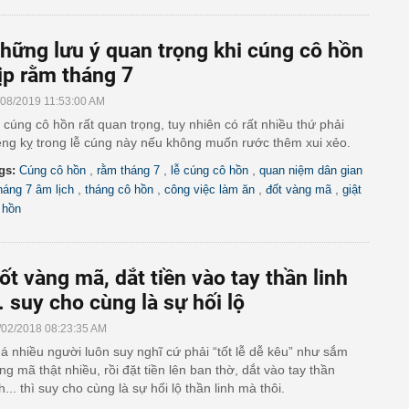
hững lưu ý quan trọng khi cúng cô hồn
ịp rằm tháng 7
/08/2019 11:53:00 AM
 cúng cô hồn rất quan trọng, tuy nhiên có rất nhiều thứ phải
êng kỵ trong lễ cúng này nếu không muốn rước thêm xui xẻo.
,
,
,
gs:
Cúng cô hồn
rằm tháng 7
lễ cúng cô hồn
quan niệm dân gian
,
,
,
,
háng 7 âm lịch
tháng cô hồn
công việc làm ăn
đốt vàng mã
giật
 hồn
ốt vàng mã, dắt tiền vào tay thần linh
.. suy cho cùng là sự hối lộ
/02/2018 08:23:35 AM
á nhiều người luôn suy nghĩ cứ phải “tốt lễ dễ kêu” như sắm
ng mã thật nhiều, rồi đặt tiền lên ban thờ, dắt vào tay thần
nh... thì suy cho cùng là sự hối lộ thần linh mà thôi.