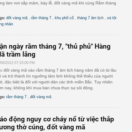
ng làm nơi sắp mâm, bày lễ, đốt vàng mã khi cùng Rằm tháng
,
,
,
,
gs:
đốt vàng mã
rằm tháng 7
khu phố cổ
tháng 7 âm lịch
xá tội
ng nhân
ận ngày rằm tháng 7, "thủ phủ" Hàng
ã trầm lắng
/08/2022 07:20:00 PM
c đốt vàng mã vào rằm tháng 7 âm lịch hàng năm đã có từ lâu
i và trở thành tín ngưỡng tâm linh không thể thiếu của người
ệt, đặc biệt là đối với người dân các tỉnh miền Bắc. Tuy nhiên
m nay, không khí mua bán chưa thực sự sôi động.
,
gs:
rằm tháng 7
đốt vàng mã
áo động nguy cơ cháy nổ từ việc thắp
ương thờ cúng, đốt vàng mã