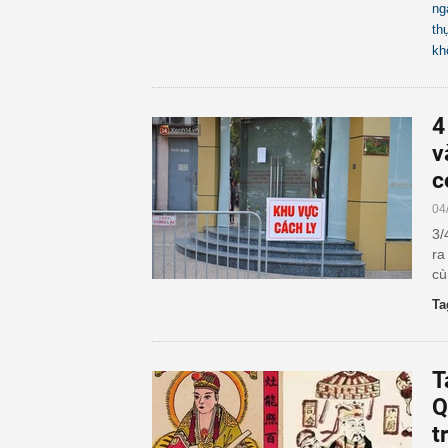
ng
th
kh
4
v
c
04
3/
ra
cù
Ta
T
Q
t