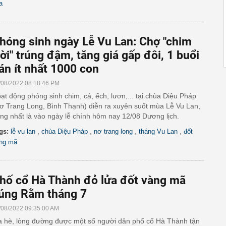
a
hóng sinh ngày Lễ Vu Lan: Chợ "chim
rời" trúng đậm, tăng giá gấp đôi, 1 buổi
án ít nhất 1000 con
/08/2022 08:18:46 PM
ạt động phóng sinh chim, cá, ếch, lươn,... tại chùa Diệu Pháp
ơ Trang Long, Bình Thạnh) diễn ra xuyên suốt mùa Lễ Vu Lan,
ng nhất là vào ngày lễ chính hôm nay 12/08 Dương lịch.
,
,
,
,
gs:
lễ vu lan
chùa Diệu Pháp
nơ trang long
tháng Vu Lan
đốt
ng mã
hố cổ Hà Thành đỏ lửa đốt vàng mã
úng Rằm tháng 7
/08/2022 09:35:00 AM
a hè, lòng đường được một số người dân phố cổ Hà Thành tận