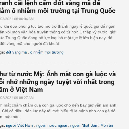
ranh cãi lệnh cấm đốt vàng mã để
iảm ô nhiễm môi trường tại Trung Quốc
/03/2021 08:06:04 AM
u khi đưa phong tục tảo mộ trở thành ngày lễ quốc gia để ngăn
ặn xói mòn văn hóa truyền thống có từ hơn 1 thập kỷ trước, giới
ức Trung Quốc đang nỗ lực loại bỏ một tục lệ lớn hiện nay, đó
 đốt vàng mã cho người đã khuất.
,
gs:
đốt vàng mã
ô nhiễm môi trường
hư từ nước Mỹ: Ánh mắt con gà luộc và
ỗi nhớ những ngày tuyệt vời nhất trong
ăm ở Việt Nam
/02/2021 09:08:27 AM
h mắt chằm chằm của con gà luộc cho đến bây giờ vẫn ám ảnh
i. Chỉ có điều, đến lúc này tôi mới hiểu rõ là mình nhớ con gà đó
n mức nào.
,
,
,
gs:
người Việt Nam
người nước ngoài
người Nhật Bản
Món ăn