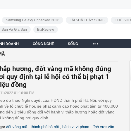
Samsung Galaxy Unpacked 2026
LÃI SUẤT DẬY SÓNG
CHỦ SHO
i Sản Và Gia Sản
BizReview
INH DOANH
CÔNG NGHỆ
SỐNG
MÃ
hắp hương, đốt vàng mã không đúng
ơi quy định tại lễ hội có thể bị phạt 1
riệu đồng
/11/2022 01:16:00 PM
eo dự thảo Nghị quyết của HĐND thành phố Hà Nội, với quy
nh về tổ chức lễ hội, sẽ phạt cảnh cáo hoặc phạt tiền từ 400.000
ng đến 1 triệu đồng đối với hành vi thắp hương hoặc đốt vàng
 không đúng nơi quy định.
,
,
,
gs:
đốt vàng mã
thành phố hà nội
hành vi vi phạm
lĩnh vực văn