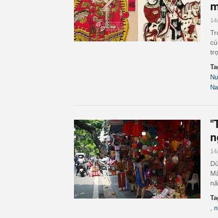
m
14
Tr
cú
tr
Ta
N
N
"
n
14
Dù
Mã
nă
Ta
,
n