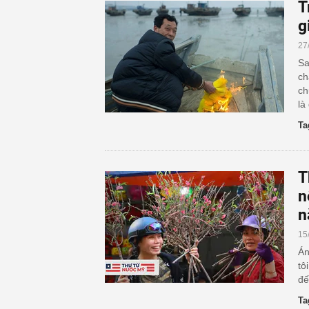
T
g
27
Sa
ch
ch
là
Ta
T
n
n
15
Án
tô
đế
Ta