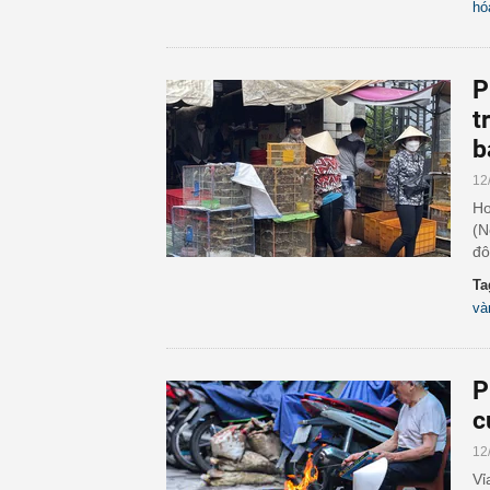
hó
P
t
b
12
Ho
(N
đô
Ta
và
P
c
12
Vỉ