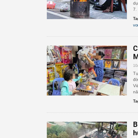
dụ
7.
Ta
vo
C
M
10
Tụ
đờ
Vi
nă
Ta
B
h