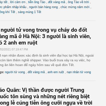
,
,
,
,
,
ày tết
lời cảm ơn
tiễn ông Táo
đốt vàng mã
ông Táo về trời
,
,
,
ực phẩm nhập khẩu
người bán hàng rong
chúc mừng năm mới
,
ông khí Tết
sáng mùng 1 Tết
 người tử vong trong vụ cháy do đốt
àng mã ở Hà Nội: 3 người là sinh viên,
ó 2 anh em ruột
/02/2021 07:19:47 PM
4 nạn nhân được xác định là sinh viên đại học tại Hà Nội, ngoài
 còn làm thêm nghề shipper. Vào buổi trưa xảy ra vụ việc, họ
ng ăn liên hoan để ngày hôm sau về quê đón Tết.
,
,
,
gs:
người tử vong
đốt vàng mã
anh em ruột
nạn nhân tử vong
áo Quân: Vị thần được người Trung
uốc tôn sùng và những nét riêng biệt
rong lễ cúng tiễn ông cưỡi ngựa về trời