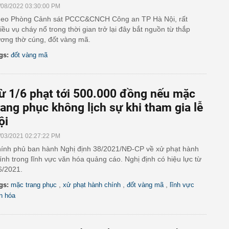
/08/2022 03:30:00 PM
eo Phòng Cảnh sát PCCC&CNCH Công an TP Hà Nội, rất
iều vụ cháy nổ trong thời gian trở lại đây bắt nguồn từ thắp
ơng thờ cúng, đốt vàng mã.
gs:
đốt vàng mã
ừ 1/6 phạt tới 500.000 đồng nếu mặc
rang phục không lịch sự khi tham gia lễ
ội
/03/2021 02:27:22 PM
ính phủ ban hành Nghị định 38/2021/NĐ-CP về xử phạt hành
ính trong lĩnh vực văn hóa quảng cáo. Nghị định có hiệu lực từ
6/2021.
,
,
,
gs:
mặc trang phục
xử phạt hành chính
đốt vàng mã
lĩnh vực
n hóa