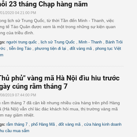
ỗi 23 tháng Chạp hàng năm
/01/2020 04:21:00 PM
ong lịch sử Trung Quốc, từ thời Tần đến Minh - Thanh, việc
ng tế Táo Quân được xem là một trong những sự kiện quan
ọng của triều đình.
,
,
,
gs:
người trung quốc
lịch sử Trung Quốc
Minh - Thanh
Bánh Trôi
,
,
,
,
ước
tiễn ông Táo
phương tiện đi lại
đốt vàng mã
phong tục Việt
am
Thủ phủ" vàng mã Hà Nội đìu hiu trước
gày cúng rằm tháng 7
/08/2019 07:44:00 PM
 rằm tháng 7 đã cận kề nhưng nhiều cửa hàng trên phố Hàng
 (Hà Nội) vẫn chỉ lác đác khách hỏi mua, thị trường vàng mã
m nay giảm nhiệt.
,
,
,
gs:
rằm tháng 7
phố Hàng Mã
đốt vàng mã
cửa hàng kinh doanh
hu cầu mua sắm