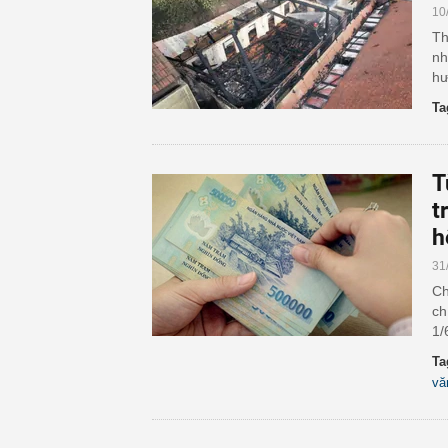
10
Th
nh
hư
Ta
T
t
h
31
Ch
ch
1/
Ta
vă