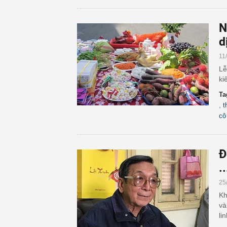
N
d
11
Lễ
ki
Ta
,
t
cô
Đ
.
25
Kh
và
li