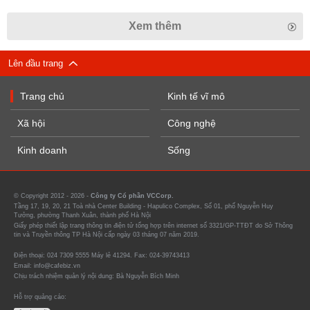
Xem thêm
Lên đầu trang
Trang chủ
Kinh tế vĩ mô
Xã hội
Công nghệ
Kinh doanh
Sống
© Copyright 2012 - 2026 -
Công ty Cổ phần VCCorp.
Tầng 17, 19, 20, 21 Toà nhà Center Building - Hapulico Complex, Số 01, phố Nguyễn Huy
Tưởng, phường Thanh Xuân, thành phố Hà Nội
Giấy phép thiết lập trang thông tin điện tử tổng hợp trên internet số 3321/GP-TTĐT do Sở Thông
tin và Truyền thông TP Hà Nội cấp ngày 03 tháng 07 năm 2019.
Điện thoại: 024 7309 5555 Máy lẻ 41294. Fax: 024-39743413
Email: info@cafebiz.vn
Chịu trách nhiệm quản lý nội dung: Bà Nguyễn Bích Minh
Hỗ trợ quảng cáo: