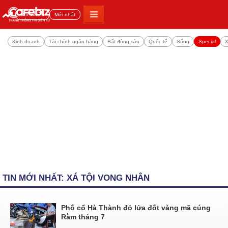
Đọc nhiều
Mới nhất
Kinh doanh
Tài chính ngân hàng
Bất động sản
Quốc tế
Sống
Special
X
TIN MỚI NHẤT: XÁ TỘI VONG NHÂN
Phố cổ Hà Thành đỏ lửa đốt vàng mã cúng
Rằm tháng 7