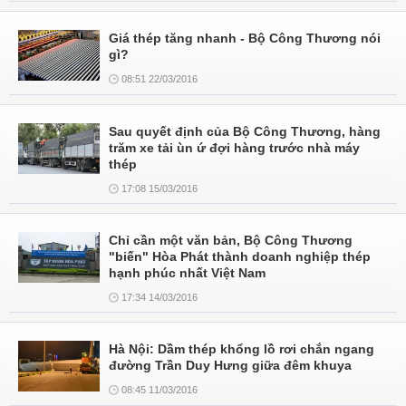
Giá thép tăng nhanh - Bộ Công Thương nói
gì?
08:51 22/03/2016
Sau quyết định của Bộ Công Thương, hàng
trăm xe tải ùn ứ đợi hàng trước nhà máy
thép
17:08 15/03/2016
Chỉ cần một văn bản, Bộ Công Thương
"biến" Hòa Phát thành doanh nghiệp thép
hạnh phúc nhất Việt Nam
17:34 14/03/2016
Hà Nội: Dầm thép khổng lồ rơi chắn ngang
đường Trần Duy Hưng giữa đêm khuya
08:45 11/03/2016