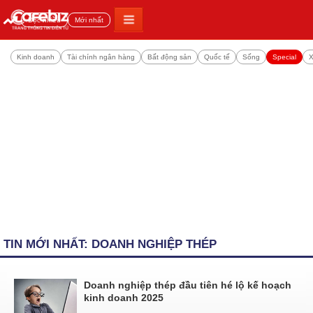
Đọc nhiều
Mới nhất
Kinh doanh
Tài chính ngân hàng
Bất động sản
Quốc tế
Sống
Special
X
TIN MỚI NHẤT: DOANH NGHIỆP THÉP
Doanh nghiệp thép đầu tiên hé lộ kế hoạch
kinh doanh 2025