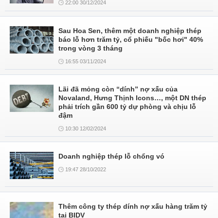
22:00 30/12/2024
Sau Hoa Sen, thêm một doanh nghiệp thép
báo lỗ hơn trăm tỷ, cổ phiếu "bốc hơi" 40%
trong vòng 3 tháng
16:55 03/11/2024
Lãi đã mỏng còn “dính” nợ xấu của
Novaland, Hưng Thịnh Icons…, một DN thép
phải trích gần 600 tỷ dự phòng và chịu lỗ
đậm
10:30 12/02/2024
Doanh nghiệp thép lỗ chổng vó
19:47 28/10/2022
Thêm công ty thép dính nợ xấu hàng trăm tỷ
tại BIDV