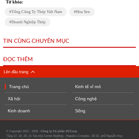
Từ khóa:
Tổng Công Ty Thép Việt Nam
Hoa Sen
Doanh Nghiệp Thép
TIN CÙNG CHUYÊN MỤC
ĐỌC THÊM
Lên đầu trang
Trang chủ
Kinh tế vĩ mô
Xã hội
Công nghệ
Kinh doanh
Sống
© Copyright 2012 - 2026 -
Công ty Cổ phần VCCorp.
Tầng 17, 19, 20, 21 Toà nhà Center Building - Hapulico Complex, Số 01, phố Nguyễn Huy