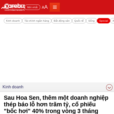
A
A
Đọc nhiều
Mới nhất
Kinh doanh
Tài chính ngân hàng
Bất động sản
Quốc tế
Sống
Special
X
Kinh doanh
Sau Hoa Sen, thêm một doanh nghiệp
thép báo lỗ hơn trăm tỷ, cổ phiếu
"bốc hơi" 40% trong vòng 3 tháng