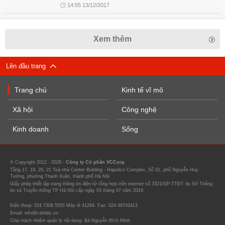
14:55 13/12/2017
Xem thêm
Lên đầu trang
Trang chủ
Kinh tế vĩ mô
Xã hội
Công nghệ
Kinh doanh
Sống
© Copyright 2012 - 2026 -
Công ty Cổ phần VCCorp.
Tầng 17, 19, 20, 21 Toà nhà Center Building - Hapulico Complex, Số 01, phố Nguyễn Huy
Tưởng, phường Thanh Xuân, thành phố Hà Nội
Giấy phép thiết lập trang thông tin điện tử tổng hợp trên internet số 3321/GP-TTĐT do Sở Thông
tin và Truyền thông TP Hà Nội cấp ngày 03 tháng 07 năm 2019.
Điện thoại: 024 7309 5555 Máy lẻ 41294. Fax: 024-39743413
Email: info@cafebiz.vn
Chịu trách nhiệm quản lý nội dung: Bà Nguyễn Bích Minh