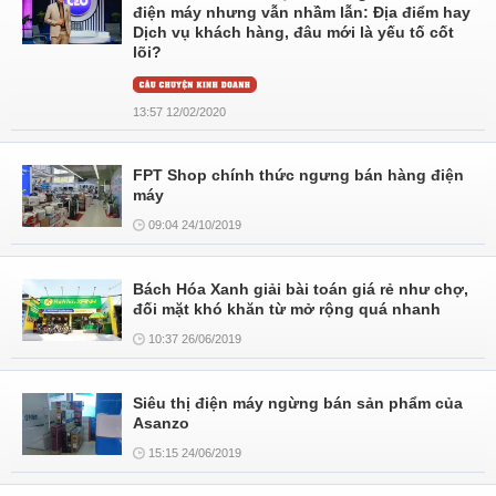
điện máy nhưng vẫn nhầm lẫn: Địa điểm hay
Dịch vụ khách hàng, đâu mới là yếu tố cốt
lõi?
13:57 12/02/2020
FPT Shop chính thức ngưng bán hàng điện
máy
09:04 24/10/2019
Bách Hóa Xanh giải bài toán giá rẻ như chợ,
đối mặt khó khăn từ mở rộng quá nhanh
10:37 26/06/2019
Siêu thị điện máy ngừng bán sản phẩm của
Asanzo
15:15 24/06/2019