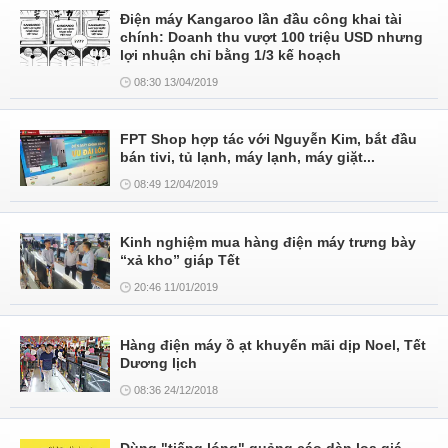
Điện máy Kangaroo lần đầu công khai tài
chính: Doanh thu vượt 100 triệu USD nhưng
lợi nhuận chỉ bằng 1/3 kế hoạch
08:30 13/04/2019
FPT Shop hợp tác với Nguyễn Kim, bắt đầu
bán tivi, tủ lạnh, máy lạnh, máy giặt...
08:49 12/04/2019
Kinh nghiệm mua hàng điện máy trưng bày
“xả kho” giáp Tết
20:46 11/01/2019
Hàng điện máy ồ ạt khuyến mãi dịp Noel, Tết
Dương lịch
08:36 24/12/2018