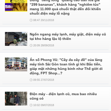
Dùng "tiếng lóng" quảng cáo dàn loa giá
“299 bananas”, khách hàng "nghiêm túc"
mang 11.000 quả chuối thật đến đổi khiến
chuỗi điện máy lỗ nặng
08:47 20/11/2018
Ngổn ngang máy lạnh, máy giặt, điện máy cũ
tại kho hàng lậu lộ thiên
20:09 28/09/2018
Ẩn số Phong Vũ: "Cây đa cây đề" của làng
máy tính Sài Gòn toan tính gì khi Bắc tiến,
giáp mặt những hùng binh như Thế giới di
động, FPT Shop...?
09:55 27/07/2018
Ðiện máy - điện lạnh cũ, mua bao nhiêu
cũng có
10:02 09/07/2018