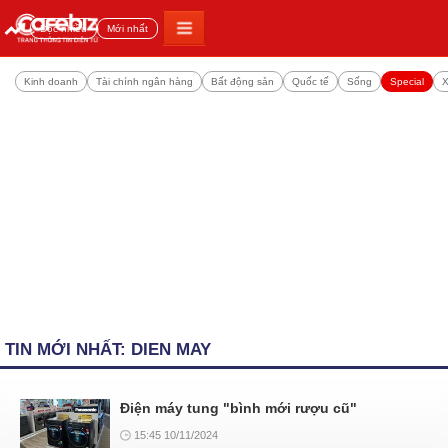
Đọc nhiều
Mới nhất
Kinh doanh
Tài chính ngân hàng
Bất động sản
Quốc tế
Sống
Special
X
TIN MỚI NHẤT: DIEN MAY
Điện máy tung "bình mới rượu cũ"
15:45 10/11/2024